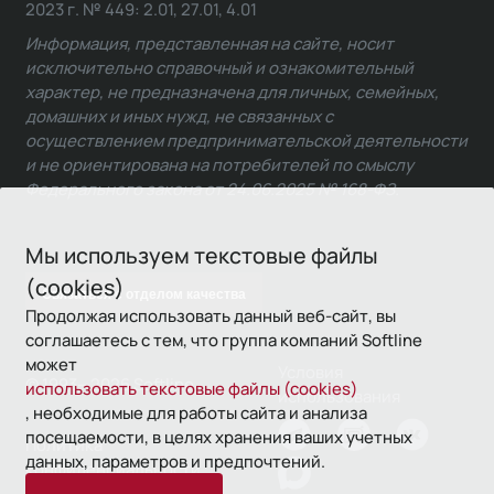
2023 г. № 449: 2.01, 27.01, 4.01
Информация, представленная на сайте, носит
исключительно справочный и ознакомительный
характер, не предназначена для личных, семейных,
домашних и иных нужд, не связанных с
осуществлением предпринимательской деятельности
и не ориентирована на потребителей по смыслу
Федерального закона от 24.06.2025 № 168-ФЗ.
Мы используем текстовые файлы
(cookies)
Связаться с отделом качества
Продолжая использовать данный веб-сайт, вы
соглашаетесь с тем, что группа компаний Softline
может
Условия
© 1993—2026 Softline
использовать текстовые файлы (cookies)
использования
, необходимые для работы сайта и анализа
посещаемости, в целях хранения ваших учетных
Политика
данных, параметров и предпочтений.
конфиденциальности