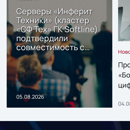
Серверы «Инферит
Техники» (кластер
«СФ Тех» ГК Softline)
подтвердили
совместимость с
Нов
решением Sharx
Storage 2.x для
Про
хранения данных
«Бо
ци
пр
05.08.2026
04.0
без
ном
«1С