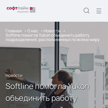
Главная
О нас
Новости
Softline помогла Yukon объединить работу
подразделений, расположенных по всему миру
Новости
Softline помогла Yukon
объединить работу