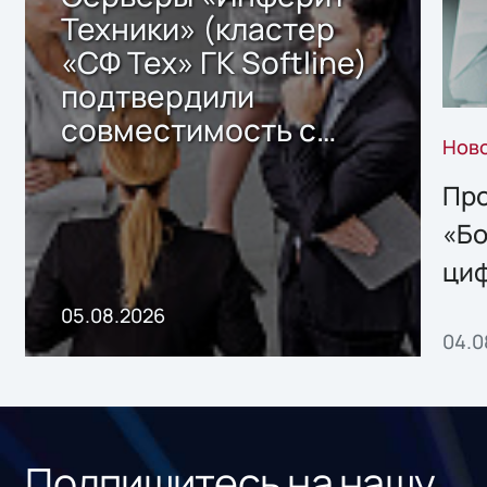
Техники» (кластер
«СФ Тех» ГК Softline)
подтвердили
совместимость с
Нов
решением Sharx
Storage 2.x для
Про
хранения данных
«Бо
ци
пр
05.08.2026
04.0
без
ном
«1С
Подпишитесь на нашу