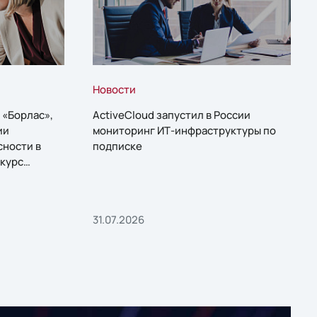
Новости
 «Борлас»,
ActiveCloud запустил в России
ии
мониторинг ИТ-инфраструктуры по
сности в
подписке
курс
31.07.2026