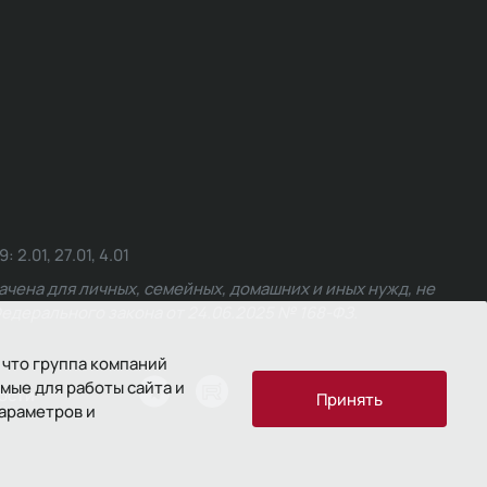
.01, 27.01, 4.01
чена для личных, семейных, домашних и иных нужд, не
едерального закона от 24.06.2025 № 168-ФЗ.
 что группа компаний
мые для работы сайта и
ости
Принять
параметров и