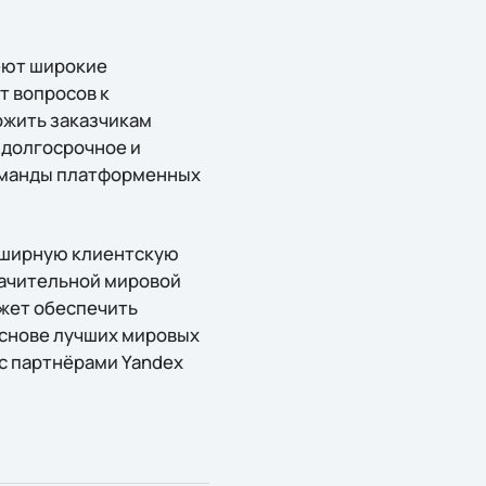
меют широкие
т вопросов к
ожить заказчикам
 долгосрочное и
команды платформенных
обширную клиентскую
начительной мировой
ожет обеспечить
основе лучших мировых
 с партнёрами Yandex