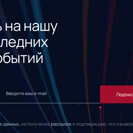
 на нашу
следних
обытий
Подпис
х данных,
на получение
рассылок
и подтверждаю, что ознако