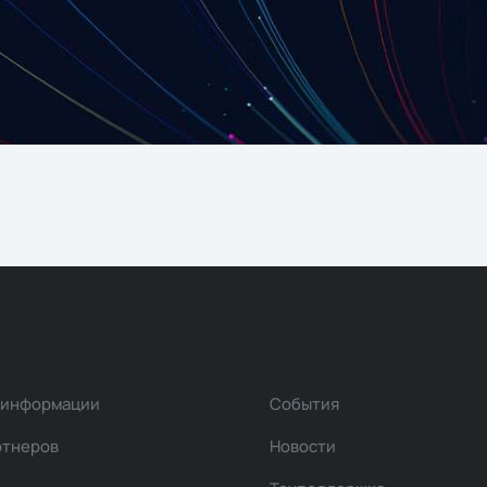
 информации
События
ртнеров
Новости