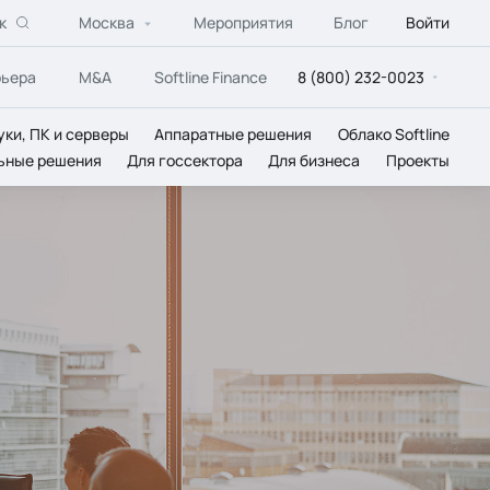
к
Москва
Мероприятия
Блог
Войти
рьера
M&A
Softline Finance
8 (800) 232-0023
уки, ПК и серверы
Аппаратные решения
Облако Softline
ьные решения
Для госсектора
Для бизнеса
Проекты