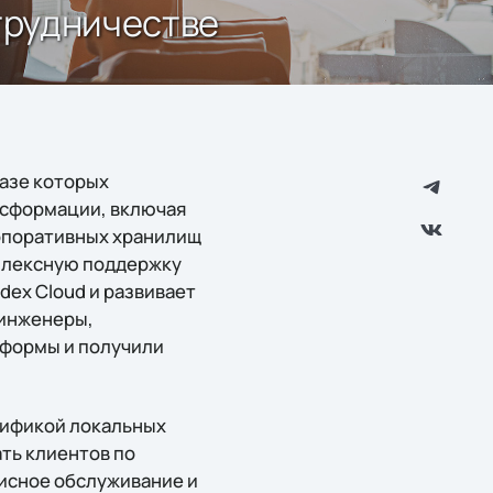
отрудничестве
базе которых
нсформации, включая
рпоративных хранилищ
мплексную поддержку
dex Cloud и развивает
 инженеры,
тформы и получили
ецификой локальных
ть клиентов по
исное обслуживание и