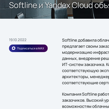
Softline и Yandex Cloud о
19.10.2022
Softline добавила обла
предлагает своим зака
Подписаться в MAX
модернизацию инфрастр
данных, внедрение реш
ИТ-систем заказчика. 
соответствующую экспе
архитекторы, менеджер
соответствующие серт
Компания Softline рабо
заказчиков. Высокий у
возможностям облачных