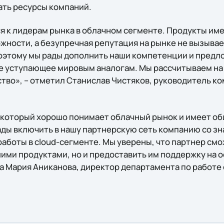
ть ресурсы компаний.
ся к лидерам рынка в облачном сегменте. Продукты и
ности, а безупречная репутация на рынке не вызывае
оэтому мы рады дополнить наши компетенции и предл
е уступающее мировым аналогам. Мы рассчитываем на
тво», – отметил Станислав Чистяков, руководитель 
ер, который хорошо понимает облачный рынок и имеет 
рады включить в нашу партнерскую сеть компанию со з
работы в cloud-сегменте. Мы уверены, что партнер см
шими продуктами, но и предоставить им поддержку на 
ла Мария Аниканова, директор департамента по работе