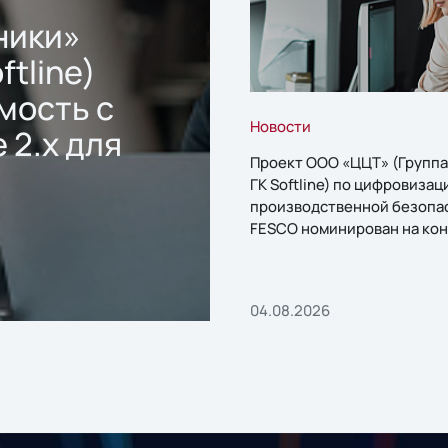
ники»
ftline)
мость с
Новости
 2.x для
Проект ООО «ЦЦТ» (Группа
ГК Softline) по цифровизац
производственной безопа
FESCO номинирован на кон
«1С:Проект года»
04.08.2026