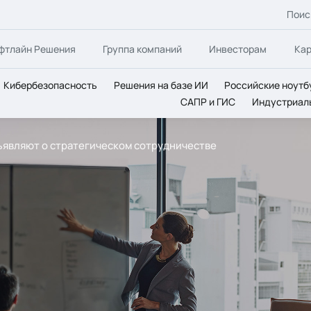
Поис
фтлайн Решения
Группа компаний
Инвесторам
Ка
Кибербезопасность
Решения на базе ИИ
Российские ноутб
САПР и ГИС
Индустриал
объявляют о стратегическом сотрудничестве