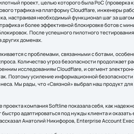
илотный проект, целью которого была PoC (проверка 
вого трафика на платформу Cloudflare, инженеры рабо
ка, настраивая необходимый функционал шаг за шагом
трафика и более эффективной блокировке ботов с ми
локировок. После успешного пилотного тестирования
а других доменах.
кивается с проблемами, связанными с ботами, особенн
проса. Количество угроз безопасности продолжает рас
ренним исследованиям Cloudflare, и сегмент электрон
ак. Поэтому усиление информационной безопасности
неса. Мы рады, что «Связной» выбрал наш продукт для
де проекта компания Softline показала себя, как надеж
 быстро адаптироваться под нужды клиента и оказать 
ассказал Анатолий Никифоров, Enterprise Account Execut