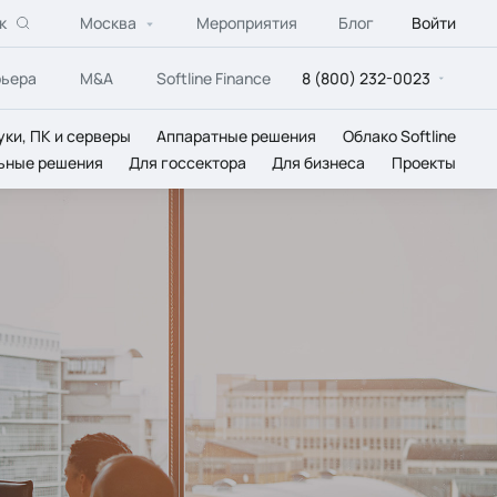
к
Москва
Мероприятия
Блог
Войти
рьера
M&A
Softline Finance
8 (800) 232-0023
уки, ПК и серверы
Аппаратные решения
Облако Softline
ьные решения
Для госсектора
Для бизнеса
Проекты