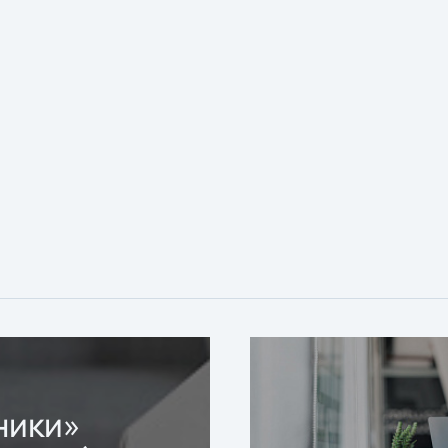
ники»