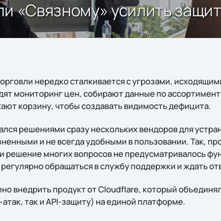
огли «Связному» усилить защит
орговли нередко сталкивается с угрозами, исходящими
дят мониторинг цен, собирают данные по ассортименту
ают корзину, чтобы создавать видимость дефицита.
ался решениями сразу нескольких вендоров для устра
ненными и не всегда удобными в пользовании. Так, пр
, и решение многих вопросов не предусматривалось ф
 регулярно обращаться в службу поддержки и ждать от
о внедрить продукт от Cloudflare, который объединял
-атак, так и API-защиту) на единой платформе.