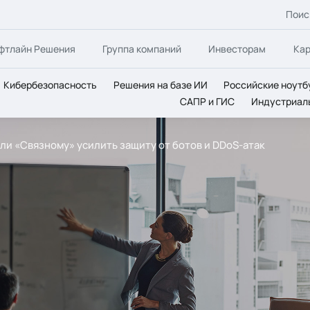
Поис
фтлайн Решения
Группа компаний
Инвесторам
Ка
Кибербезопасность
Решения на базе ИИ
Российские ноутб
САПР и ГИС
Индустриал
огли «Связному» усилить защиту от ботов и DDoS-атак