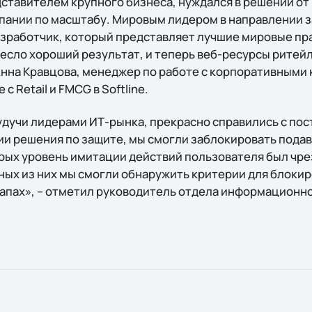
дставителем крупного бизнеса, нуждался в решении от
ании по масштабу. Мировым лидером в направлении 
разработчик, который представляет лучшие мировые пр
есло хороший результат, и теперь веб-ресурсы ритей
Анна Кравцова, менеджер по работе с корпоративными
с Retail и FMCG в Softline.
, будучи лидерами ИТ-рынка, прекрасно справились с п
ии решения по защите, мы смогли заблокировать под
торых уровень имитации действий пользователя был чр
ных из них мы смогли обнаружить критерии для блоки
тапах», – отметил руководитель отдела информационн