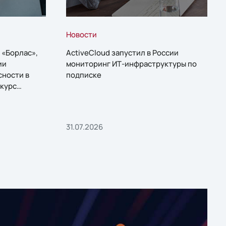
Новости
 «Борлас»,
ActiveCloud запустил в России
ии
мониторинг ИТ-инфраструктуры по
сности в
подписке
курс
31.07.2026