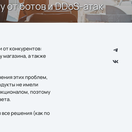
у от ботов и DDoS-атак
 от конкурентов:
 магазина, а также
нения этих проблем,
одукты не имели
ункционалом, поэтому
вета.
 все решения (как по