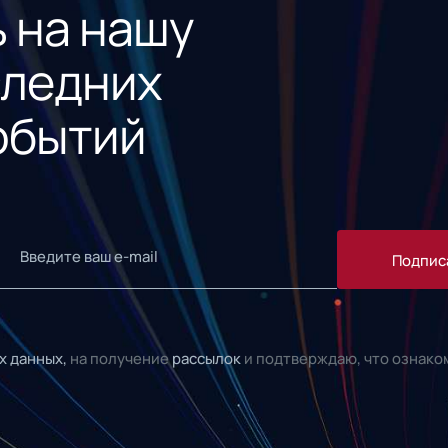
 на нашу
следних
обытий
Подпис
х данных,
на получение
рассылок
и подтверждаю, что ознако