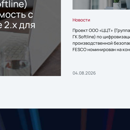
ftline)
мость с
Новости
 2.x для
Проект ООО «ЦЦТ» (Группа
ГК Softline) по цифровизац
производственной безопа
FESCO номинирован на кон
«1С:Проект года»
04.08.2026