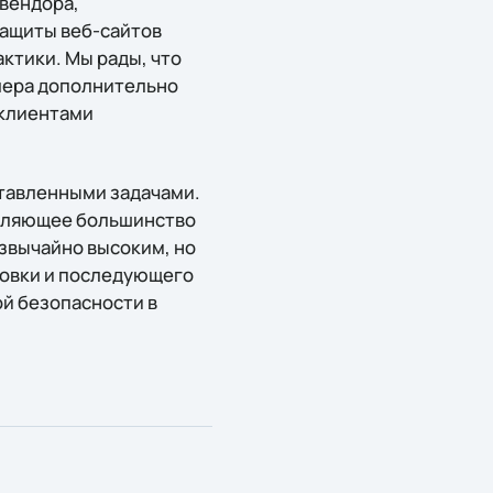
 вендора,
защиты веб-сайтов
актики. Мы рады, что
лера дополнительно
 клиентами
оставленными задачами.
авляющее большинство
езвычайно высоким, но
ровки и последующего
ой безопасности в