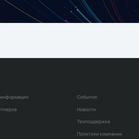
 информации
События
ртнеров
Новости
Техподдержка
Политики компании