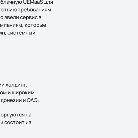
 облачную UEMaaS для
етствию требованиям
о ввели сервис в
омпаниям, которые
, системный
ин
ий холдинг,
том и широким
ндонезии и ОАЭ.
торгуются на
и состоит из