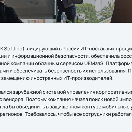
 Softline), лидирующий в России ИТ-поставщик продук
ии и информационной безопасности, обеспечила рос
нной компании облачным сервисом UEMaaS. Платформа
ми и обеспечивать безопасность их использования. П
 по замещению иностранных ИТ-производителей.
овался зарубежной системой управления корпоративн
 вендора. Поэтому компания начала поиск новой имп
гла бы объединить в защищенном контуре мобильные 
регионов. Требовалось, чтобы все сотрудники работал