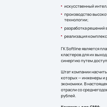
искусственный интелл
производство высоко
технологии;
разработка решений 
реализация комплекс
ГК Softline является 
кластеров для их выход
синергию путем доступа
Штат компании насчиты
которых — инженеры и р
экономики. В настоящее
отрасли со среднегодо
рублей.