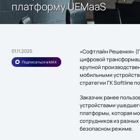
платформу UEMaaS
01.11.2025
«Софтлайн Решения» (ГК
цифровой трансформац
Подписаться в MAX
крупной производстве
мобильными устройства
стратегии ГК Softline
Заказчик ранее польз
устройствами ушедшего
платформы, которая мо
сотрудников из разных 
безопасном режиме.