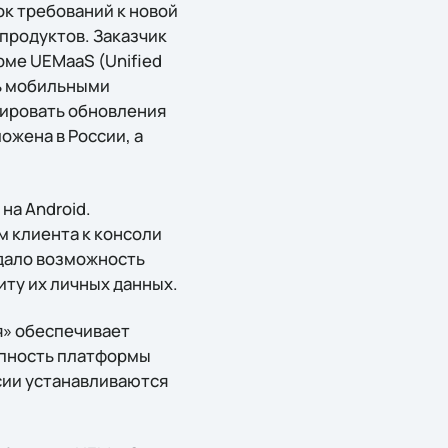
к требований к новой
продуктов. Заказчик
рме UEMaaS (Unified
ть мобильными
лировать обновления
ожена в России, а
а Android.
 клиента к консоли
 дало возможность
ту их личных данных.
я» обеспечивает
упность платформы
сии устанавливаются