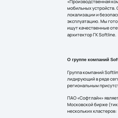
«Производственная ком
мобильных устройств. 
локализации и безопас
эксплуатацию. Мы гото
ищут качественные от
архитектор ГК Softline.
О группе компаний Soft
Группа компаний Softl
лидирующий в ряде сег
региональным присутст
ПАО «Софтлайн» являет
Московской бирже (тике
нескольких кластеров: