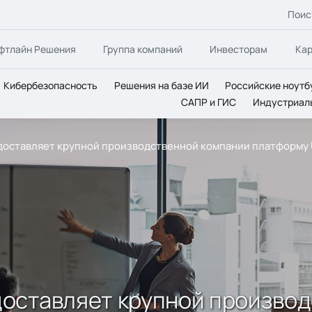
Поис
фтлайн Решения
Группа компаний
Инвесторам
Ка
Кибербезопасность
Решения на базе ИИ
Российские ноутб
САПР и ГИС
Индустриал
доставляет крупной производственной компании платформу
оставляет крупной произво