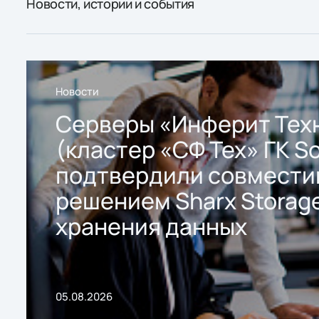
Новости, истории и события
Новости
Серверы «Инферит Тех
(кластер «СФ Тех» ГК So
подтвердили совмести
решением Sharx Storage
хранения данных
05.08.2026