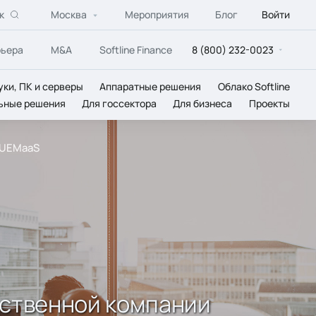
к
Москва
Мероприятия
Блог
Войти
рьера
M&A
Softline Finance
8 (800) 232-0023
уки, ПК и серверы
Аппаратные решения
Облако Softline
ьные решения
Для госсектора
Для бизнеса
Проекты
 UEMaaS
дственной компании