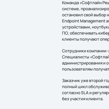
Команда «Софтлайн Реш
системе, проанализиро
остановил свой выбор 
Endpoint Management a
устройствами, ноутбук
ПО, обеспечивать кибе
клиенты получают опе
Сотрудники компании-з
Специалисты «Софтлай
администрирования и о
пользователям получат
Заказчик уже второй г
полный цикл обслужив
согласно SLA и регуля
без участия клиента.