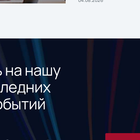
 на нашу
следних
обытий