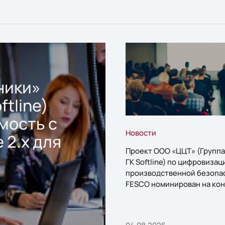
ники»
ftline)
мость с
Новости
 2.x для
Проект ООО «ЦЦТ» (Группа
ГК Softline) по цифровизац
производственной безопа
FESCO номинирован на кон
«1С:Проект года»
04.08.2026