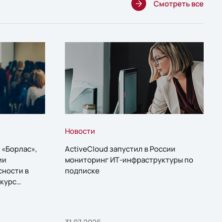
Смотреть все
Новости
 «Борлас»,
ActiveCloud запустил в России
ии
мониторинг ИТ-инфраструктуры по
сности в
подписке
курс
31.07.2026