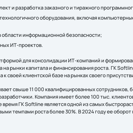
ект и разработка заказного и тиражного программног
технологичного оборудования, включая компьютерны
в области информационной безопасности;
ных ИТ-проектов.
платформой для консолидации ИТ-компаний и формирова
а на рынки капитала и финансирования роста. ГК Softli
 к своей клиентской базе на рынках своего присутств
вает свыше 11 000 квалифицированных сотрудников, 
азработчики. Компания имеет более 100 тыс. клиентов
 время ГК Softline является одной из самых быстрора
выми темпами роста более 30%. В 2024 году ее оборот