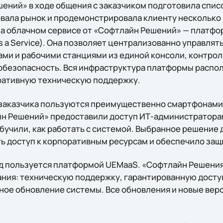
ений» в ходе общения с заказчиком подготовила списо
вала рынок и продемонстрировала клиенту несколько 
на облачном сервисе от «Софтлайн Решений» — платфо
s a Service). Она позволяет централизованно управля
ами и рабочими станциями из единой консоли, контро
рбезопасность. Вся инфраструктура платформы распол
ративную техническую поддержку.
аказчика пользуются преимущественно смартфонами н
н Решений» предоставили доступ ИТ-администраторам
бучили, как работать с системой. Выбранное решение
ь доступ к корпоративным ресурсам и обеспечило защи
од пользуется платформой UEMaaS. «Софтлайн Решени
ания: техническую поддержку, гарантированную дост
рное обновление системы. Все обновления и новые вер