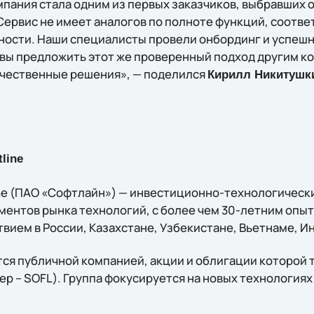
пания стала одним из первых заказчиков, выбравших
Сервис не имеет аналогов по полноте функций, соотв
ности. Наши специалисты провели онбординг и успешн
вы предложить этот же проверенный подход другим к
ечественные решения», — поделился
Кирилл Никитушк
line
ine (ПАО «Софтлайн») — инвестиционно-технологическ
ментов рынка технологий, c более чем 30-летним опы
вием в России, Казахстане, Узбекистане, Вьетнаме, И
ся публичной компанией, акции и облигации которой 
р – SOFL). Группа фокусируется на новых технологиях 