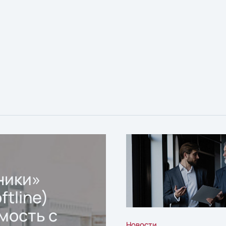
ники»
ftline)
мость с
Новости