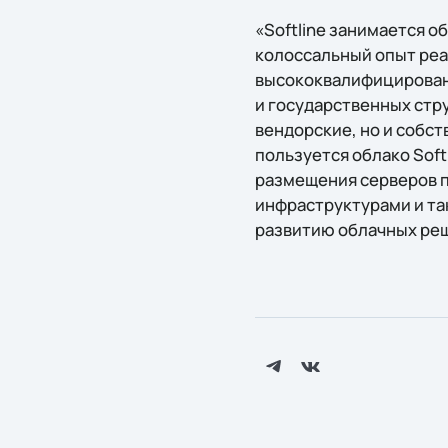
«Softline занимается о
колоссальный опыт реа
высококвалифицированн
и государственных стр
вендорские, но и собс
пользуется облако Soft
размещения серверов п
инфраструктурами и так
развитию облачных реш