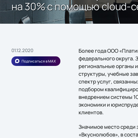
на 30% с помощью cloud-се
01.12.2020
Более года ООО «Плати
федерального округа. З
Подписаться в MAX
региональные органы 
структуры, учебные за
спектр услуг, связанны
подбором квалифициро
внедрением системы 1С
экономики и юриспруде
клиентов.
Значимое место среди 
«Вкуснолюбов», в соста