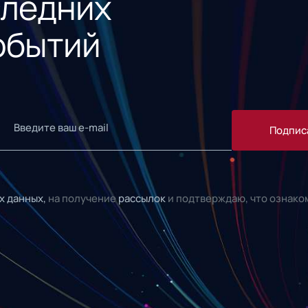
следних
обытий
Подпис
х данных,
на получение
рассылок
и подтверждаю, что ознако