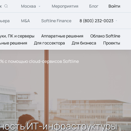
к
Москва
Мероприятия
Блог
Войти
рьера
M&A
Softline Finance
8 (800) 232-0023
уки, ПК и серверы
Аппаратные решения
Облако Softline
ьные решения
Для госсектора
Для бизнеса
Проекты
 с помощью cloud-сервисов Softline
ность ИТ-инфраструктуры