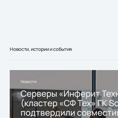
Новости, истории и события
Новости
Серверы «Инферит Тех
(кластер «СФ Тех» ГК So
подтвердили совмести