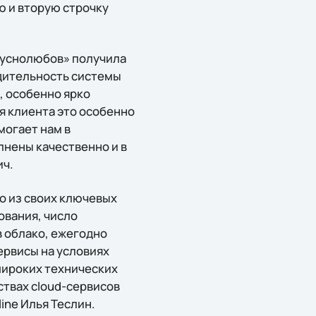
ю и вторую строчку
Вкуснолюбов» получила
дительность системы
, особенно ярко
я клиента это особенно
могает нам в
лнены качественно и в
ич.
о из своих ключевых
ования, число
 облако, ежегодно
ервисы на условиях
широких технических
ствах cloud-сервисов
ine Илья Теслин.