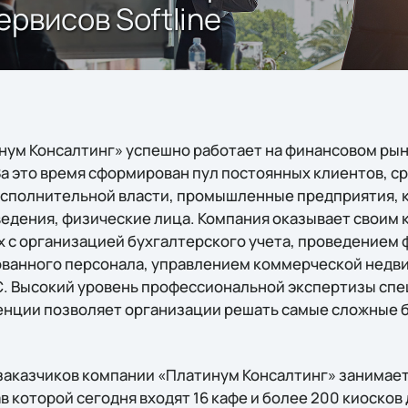
рвисов Softline
нум Консалтинг» успешно работает на финансовом ры
а это время сформирован пул постоянных клиентов, ср
исполнительной власти, промышленные предприятия,
ведения, физические лица. Компания оказывает своим
х с организацией бухгалтерского учета, проведением 
ванного персонала, управлением коммерческой недв
. Высокий уровень профессиональной экспертизы спе
нции позволяет организации решать самые сложные 
заказчиков компании «Платинум Консалтинг» занимает
в которой сегодня входят 16 кафе и более 200 киосков