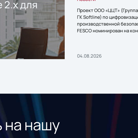
 2.x для
Проект ООО «ЦЦТ» (Группа
ГК Softline) по цифровизац
производственной безопа
FESCO номинирован на кон
«1С:Проект года»
04.08.2026
 на нашу