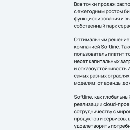
Все точки продаж распо
с ежегодным ростом би
функционирования и вы
собственный парк серв
Оптимальным решением 
компанией Softline. Т
пользователь платит т
несет капитальных затр
и отказоустойчивость 
самых разных отраслях
моделям: от аренды до
Softline, как глобальн
реализации cloud-прое
сотрудничеству с мир
продуктов и сервисов,
удовлетворить потребно