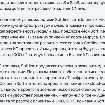
еди российских поставщиков IaaS и SaaS, заняв перву
одном рейтинге отраслевого издания CNews.
ыполненному специалистами Softline, сеть блинных «
тойчивую инфраструктуру и сумела повысить произво
ая эффективность модели IaaS, предложенной Softline
д ограничений, вызванных эпидемией коронавируса. Дл
целен на постоянное развитие. Уже сегодня Softline по
 всех ИТ-проектов. И мы уверены, что они будут выпо
иректор ООО «Платинум Консалтинг» Евгений Лавникев
-трендам, Softline продолжает успешно развивать одн
е технологии. По данным нашего собственного исслед
й, готовых полностью перенести ИТ-инфраструктуру в
Сегодня Softline активно предлагает клиентам cloud-с
пулярности кроется в экономической эффективности, 
ости и удобстве применения», – напомнил о преимуще
ента по работе с клиентами ЮФО, СКФО компании Softl