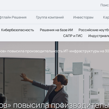
Поис
фтлайн Решения
Группа компаний
Инвесторам
Ка
Кибербезопасность
Решения на базе ИИ
Российские ноутб
САПР и ГИС
Индустриал
ов» повысила производительность ИТ-инфраструктуры на 30%
ов» повысила производитель