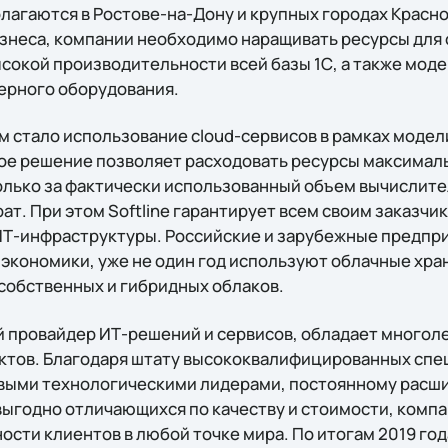
лагаются в Ростове-на-Дону и крупных городах Красно
знеса, компании необходимо наращивать ресурсы для
сокой производительности всей базы 1С, а также мод
ерного оборудования.
стало использование cloud-сервисов в рамках модел
акое решение позволяет расходовать ресурсы максимал
олько за фактически использованный объем вычислит
ат. При этом Softline гарантирует всем своим заказч
ИТ-инфраструктуры. Российские и зарубежные предпр
 экономики, уже не один год используют облачные хр
 собственных и гибридных облаков.
ый провайдер ИТ-решений и сервисов, обладает многол
ктов. Благодаря штату высококвалифицированных спе
овыми технологическими лидерами, постоянному рас
 выгодно отличающихся по качеству и стоимости, комп
сти клиентов в любой точке мира. По итогам 2019 год