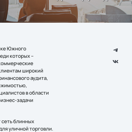
нке Южного
еди которых –
 коммерческие
 клиентам широкий
финансового аудита,
ижимостью,
циалистов в области
бизнес-задачи
 сеть блинных
 для уличной торговли.