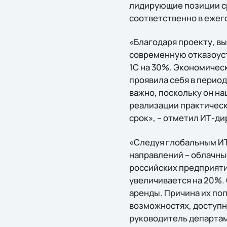
лидирующие позиции ср
соответственно в ежег
«Благодаря проекту, в
современную отказоус
1С на 30%. Экономическ
проявила себя в перио
важно, поскольку он на
реализации практически
срок», – отметил ИТ-д
«Следуя глобальным ИТ
направлений – облачны
российских предприяти
увеличивается на 20%. 
аренды. Причина их по
возможностях, доступн
руководитель департам