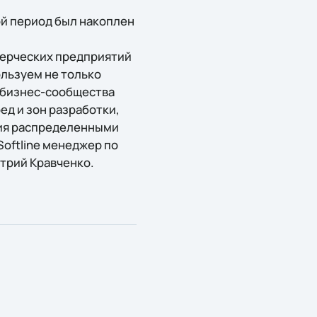
ой период был накоплен
мерческих предприятий
льзуем не только
у бизнес-сообщества
ед и зон разработки,
ния распределенными
Softline менеджер по
трий Кравченко.