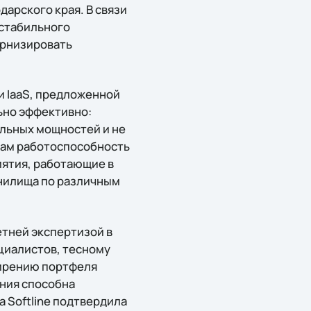
дарского края. В связи
 стабильного
ернизировать
и IaaS, предложенной
ьно эффективно:
ельных мощностей и не
икам работоспособность
иятия, работающие в
анилища по различным
етней экспертизой в
циалистов, тесному
ширению портфеля
ания способна
а Softline подтвердила