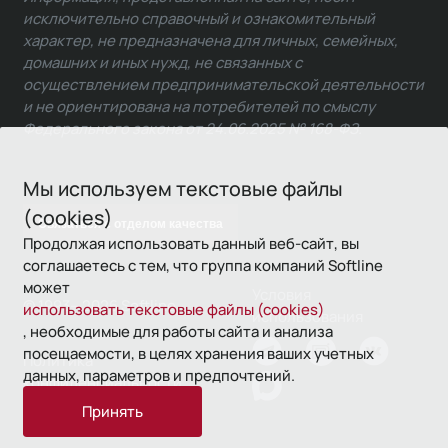
исключительно справочный и ознакомительный
характер, не предназначена для личных, семейных,
домашних и иных нужд, не связанных с
осуществлением предпринимательской деятельности
и не ориентирована на потребителей по смыслу
Федерального закона от 24.06.2025 № 168-ФЗ.
Мы используем текстовые файлы
(cookies)
Связаться с отделом качества
Продолжая использовать данный веб-сайт, вы
соглашаетесь с тем, что группа компаний Softline
может
Условия
© 1993—2026 Softline
использовать текстовые файлы (cookies)
использования
, необходимые для работы сайта и анализа
посещаемости, в целях хранения ваших учетных
Политика
данных, параметров и предпочтений.
конфиденциальности
Принять
16+