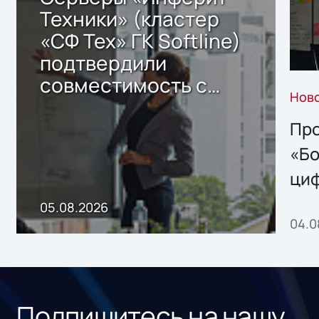
Техники» (кластер
«СФ Тех» ГК Softline)
подтвердили
совместимость с
Нов
решением Sharx
Storage 2.x для
Про
хранения данных
«Бо
ци
пр
05.08.2026
04.0
без
ном
«1С
Подпишитесь на нашу