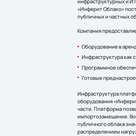
инфраструктурных и ИТ
«Инферит Облако» пост
публичных и частных о
Компания предоставляе
Оборудование в аренд
Инфраструктура как се
Программное обеспече
Готовые преднастроен
Инфраструктура платфо
оборудования «Инферит
части. Платформа позв
импортозамещение. Воз
публичного облака зна
распределением нагру