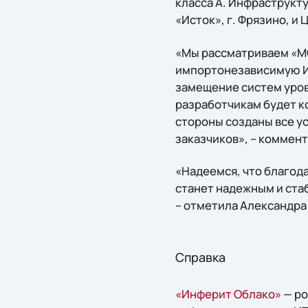
класса А. Инфраструкт
«Исток», г. Фрязино, и 
«Мы рассматриваем «МС
импортонезависимую ИТ
замещение систем уров
разработчикам будет к
стороны созданы все у
заказчиков», – коммен
«Надеемся, что благод
станет надежным и ста
– отметила Александра
Справка
«Инферит Облако»
— ро