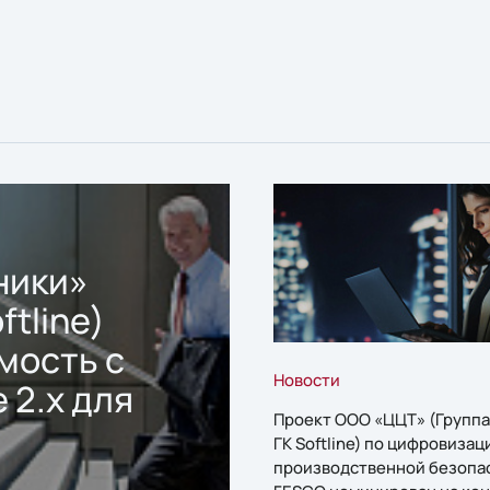
ники»
ftline)
мость с
Новости
 2.x для
Проект ООО «ЦЦТ» (Группа
ГК Softline) по цифровизац
производственной безопа