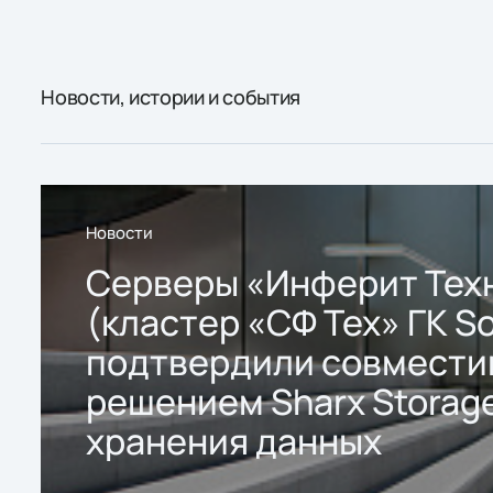
Новости, истории и события
Новости
Серверы «Инферит Тех
(кластер «СФ Тех» ГК So
подтвердили совмести
решением Sharx Storage
хранения данных