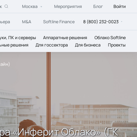
к
Москва
Мероприятия
Блог
Войти
рьера
M&A
Softline Finance
8 (800) 232-0023
уки, ПК и серверы
Аппаратные решения
Облако Softline
ьные решения
Для госсектора
Для бизнеса
Проекты
лайн)
ра «Инферит Облако» (ГК