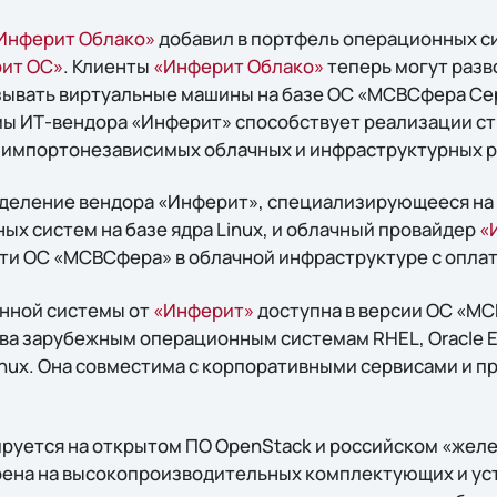
Инферит Облако»
добавил в портфель операционных с
ит ОС»
. Клиенты
«Инферит Облако»
теперь могут разв
зывать виртуальные машины на базе ОС «МСВСфера Сер
ы ИТ-вендора «Инферит» способствует реализации стра
 импортонезависимых облачных и инфраструктурных 
деление вендора «Инферит», специализирующееся на 
ых систем на базе ядра Linux, и облачный провайдер
«
ти ОС «МСВСфера» в облачной инфраструктуре с оплат
нной системы от
«Инферит»
доступна в версии ОС «МС
а зарубежным операционным системам RHEL, Oracle Ent
Linux. Она совместима с корпоративными сервисами и 
руется на открытом ПО OpenStack и российском «желе
оена на высокопроизводительных комплектующих и ус