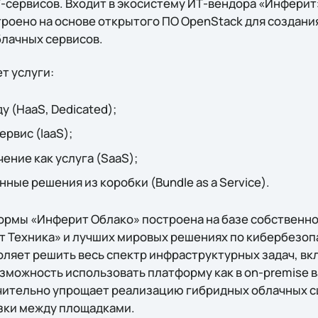
-сервисов. Входит в экосистему ИТ-вендора «Инферит»
роено на основе открытого ПО OpenStack для создан
блачных сервисов.
т услуги:
у (HaaS, Dedicated);
рвис (IaaS);
ние как услуга (SaaS);
ные решения из коробки (Bundle as a Service).
рмы «Инферит Облако» построена на базе собственно
 Техника» и лучших мировых решениях по кибербезоп
оляет решить весь спектр инфраструктурных задач, вк
можность использовать платформу как в on-premise ва
чительно упрощает реализацию гибридных облачных с
зки между площадками.