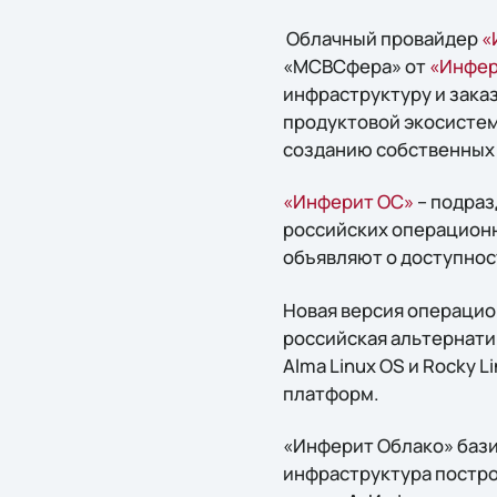
Облачный провайдер
«
«МСВСфера» от
«Инфер
инфраструктуру и зака
продуктовой экосистем
созданию собственных
«Инферит ОС»
– подраз
российских операционн
объявляют о доступнос
Новая версия операцио
российская альтернатив
Alma Linux OS и Rocky 
платформ.
«Инферит Облако» бази
инфраструктура постр