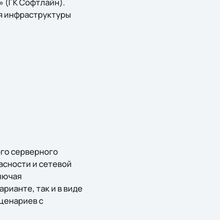
 (ГК Софтлайн).
ия инфраструктуры
го серверного
асности и сетевой
лючая
рианте, так и в виде
ценариев с