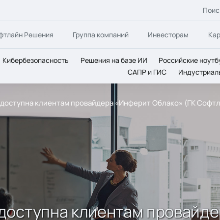
Поис
фтлайн Решения
Группа компаний
Инвесторам
Ка
Кибербезопасность
Решения на базе ИИ
Российские ноутб
САПР и ГИС
Индустриал
доступна клиентам провайдера «Инферит Облако» (ГК Софт
доступна клиентам провайде