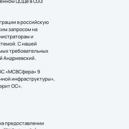
венном ЦОДе в ОЭЗ
грации в российскую
ким запросом на
инистраторам и
стемой. С нашей
амых требовательных
ей Андриевский.
 ОС «МСВСфера» 9
чной инфраструктуры»,
ерит ОС».
на предоставлении