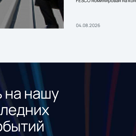
FESCO номинирован на кон
«1С:Проект года»
04.08.2026
 на нашу
следних
обытий