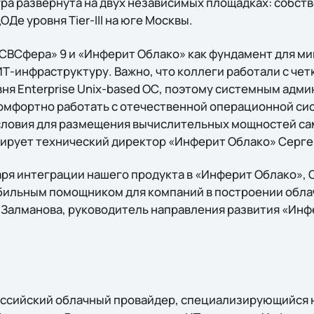
ура развернута на двух независимых площадках: собст
ЦОДе уровня Tier-III на юге Москвы.
ВСфера» 9 и «Инферит Облако» как фундамент для ми
-инфраструктуру. Важно, что коллеги работали с чет
ня Enterprise Unix-based ОС, поэтому системным адм
омфортно работать с отечественной операционной си
словия для размещения вычислительных мощностей с
тирует технический директор «Инферит Облако» Серг
аря интеграции нашего продукта в «Инферит Облако»,
бильным помощником для компаний в построении обла
 Залманова, руководитель направления развития «Инф
ссийский облачный провайдер, специализирующийся 