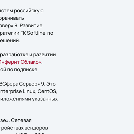
истем российскую
орачивать
вер» 9. Развитие
тегии ГК Softline по
решений.
разработке и развитии
Инферит Облако»
,
ой по подписке.
ВСфера Сервер» 9. Это
erprise Linux, CentOS,
приложениями указанных
зе». Сетевая
тройствах вендоров