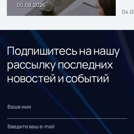
пр
05.08.2026
04.0
без
ном
«1С
Подпишитесь на нашу
рассылку последних
новостей и событий