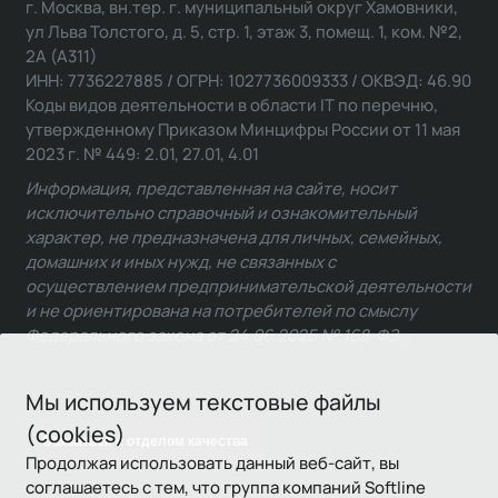
г. Москва, вн.тер. г. муниципальный округ Хамовники,
ул Льва Толстого, д. 5, стр. 1, этаж 3, помещ. 1, ком. №2,
2А (А311)
ИНН: 7736227885 / ОГРН: 1027736009333 / ОКВЭД: 46.90
Коды видов деятельности в области IT по перечню,
утвержденному Приказом Минцифры России от 11 мая
2023 г. № 449: 2.01, 27.01, 4.01
Информация, представленная на сайте, носит
исключительно справочный и ознакомительный
характер, не предназначена для личных, семейных,
домашних и иных нужд, не связанных с
осуществлением предпринимательской деятельности
и не ориентирована на потребителей по смыслу
Федерального закона от 24.06.2025 № 168-ФЗ.
Мы используем текстовые файлы
(cookies)
Связаться с отделом качества
Продолжая использовать данный веб-сайт, вы
соглашаетесь с тем, что группа компаний Softline