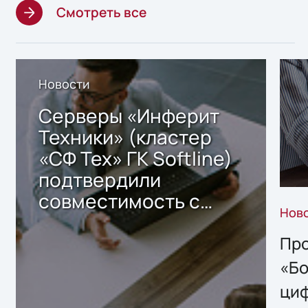
Смотреть все
Новости
Серверы «Инферит
Техники» (кластер
«СФ Тех» ГК Softline)
подтвердили
совместимость с
Нов
решением Sharx
Storage 2.x для
Про
хранения данных
«Бо
ци