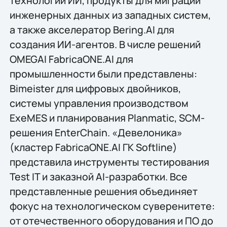
технологий ИИ, продукты для миграции
инженерных данных из западных систем,
а также акселератор Bering.AI для
создания ИИ-агентов. В числе решений
OMEGAI FabricaONE.AI для
промышленности были представлены:
Bimeister для цифровых двойников,
системы управления производством
ExeMES и планирования Planmatic, SCM-
решения EnterChain. «Девелоника»
(кластер FabricaONE.AI ГК Softline)
представила инструменты тестирования
Test IT и заказной AI-разработки. Все
представленные решения объединяет
фокус на технологическом суверенитете:
от отечественного оборудования и ПО до