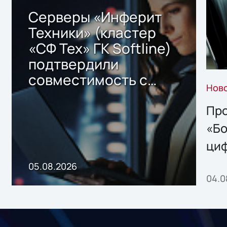
Серверы «Инферит
Техники» (кластер
«СФ Тех» ГК Softline)
подтвердили
совместимость с
Нов
решением Sharx
Storage 2.x для
Про
хранения данных
«Бо
ци
пр
05.08.2026
04.0
без
ном
«1С