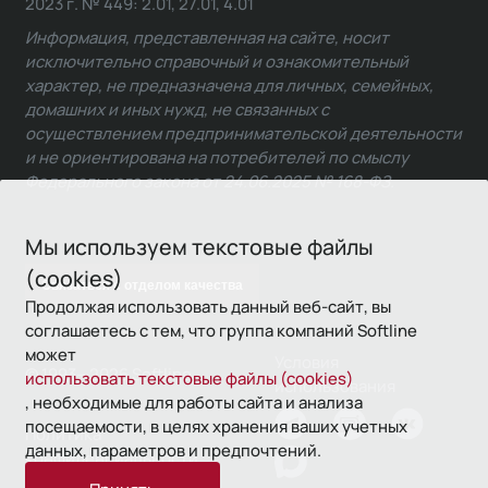
2023 г. № 449: 2.01, 27.01, 4.01
Информация, представленная на сайте, носит
исключительно справочный и ознакомительный
характер, не предназначена для личных, семейных,
домашних и иных нужд, не связанных с
осуществлением предпринимательской деятельности
и не ориентирована на потребителей по смыслу
Федерального закона от 24.06.2025 № 168-ФЗ.
Мы используем текстовые файлы
(cookies)
Связаться с отделом качества
Продолжая использовать данный веб-сайт, вы
соглашаетесь с тем, что группа компаний Softline
может
Условия
© 1993—2026 Softline
использовать текстовые файлы (cookies)
использования
, необходимые для работы сайта и анализа
посещаемости, в целях хранения ваших учетных
Политика
данных, параметров и предпочтений.
конфиденциальности