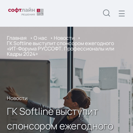
Главная
О нас
Новости
ГК Softline выступит спонсором ежегодного
«ИТ-Форума РУССОФТ. Профессионалы или
Кадры 2024»
Новости
ГК Softline выступит
спонсором ежегодного