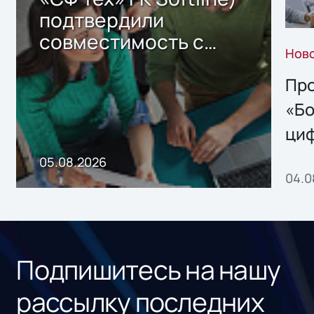
подтвердили
совместимость с
Нов
решением Sharx
Storage 2.x для
Про
хранения данных
«Бо
ци
пр
05.08.2026
04.0
без
ном
«1С
Подпишитесь на нашу
рассылку последних