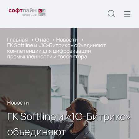
Главная
О нас
Новости
ГК Softline и «1С-Битрикс» объединяют
компетенции для цифровизации
промышленности и госсектора
Новости
ГК Softline и «1С-Битрикс»
объединяют