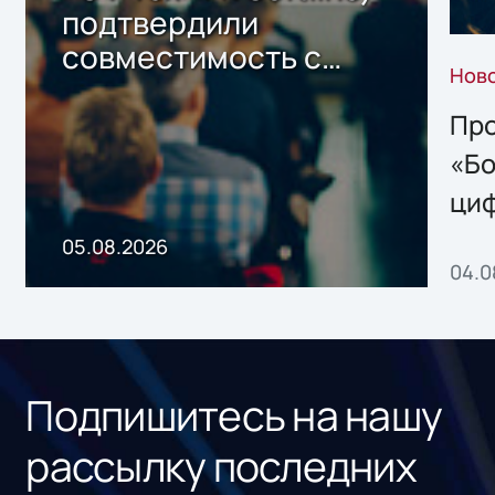
подтвердили
совместимость с
Нов
решением Sharx
Storage 2.x для
Про
хранения данных
«Бо
ци
пр
05.08.2026
04.0
без
ном
«1С
Подпишитесь на нашу
рассылку последних