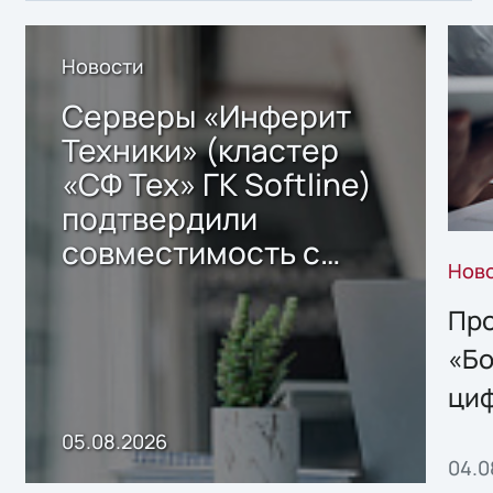
Новости
Серверы «Инферит
Техники» (кластер
«СФ Тех» ГК Softline)
подтвердили
совместимость с
Нов
решением Sharx
Storage 2.x для
Про
хранения данных
«Бо
ци
пр
05.08.2026
04.0
без