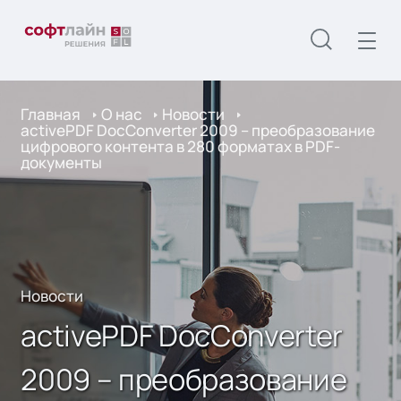
Главная
О нас
Новости
activePDF DocConverter 2009 – преобразование
цифрового контента в 280 форматах в PDF-
документы
Новости
activePDF DocConverter
2009 – преобразование