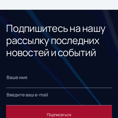
ном
«1С
Подпишитесь на нашу
рассылку последних
новостей и событий
Подписаться