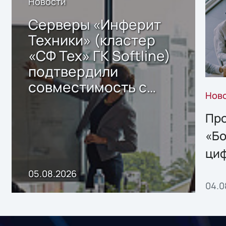
Новости
Серверы «Инферит
Техники» (кластер
«СФ Тех» ГК Softline)
подтвердили
совместимость с
Нов
решением Sharx
Storage 2.x для
Про
хранения данных
«Бо
ци
пр
05.08.2026
04.0
без
ном
«1С