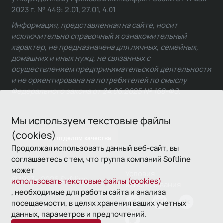
2023 г. № 449: 2.01, 27.01, 4.01
Информация, представленная на сайте, носит
исключительно справочный и ознакомительный
характер, не предназначена для личных, семейных,
домашних и иных нужд, не связанных с
осуществлением предпринимательской деятельности
и не ориентирована на потребителей по смыслу
Федерального закона от 24.06.2025 № 168-ФЗ.
Мы используем текстовые файлы
(cookies)
Связаться с отделом качества
Продолжая использовать данный веб-сайт, вы
соглашаетесь с тем, что группа компаний Softline
может
Условия
© 1993—2026 Softline
использовать текстовые файлы (cookies)
использования
, необходимые для работы сайта и анализа
посещаемости, в целях хранения ваших учетных
Политика
данных, параметров и предпочтений.
конфиденциальности