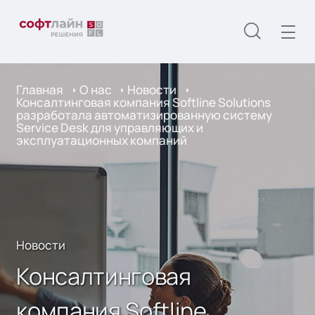
Главная
О нас
Новости
Консалтинговая компания Softline Solutions
разработала автоматизированную систему
Service Desk для управляющих и
эксплуатационных компаний
Новости
Консалтинговая
компания Softline