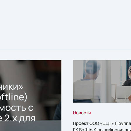
ники»
ftline)
мость с
Новости
 2.x для
Проект ООО «ЦЦТ» (Группа
ГК Softline) по цифровизац