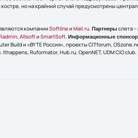
 костре, но на крайний случай предусмотрены центра
являются компании
Softline
и
Mail.ru
.
слета –
Партнеры
Radmin
,
Allsoft
и
SmartSoft
.
Информационные спонсор
r Build и «BYTE Россия», проекты CITforum, OSzone.net
u. Ithappens, Ruformator, Hub.ru, OpenNET, UDM CIO club.