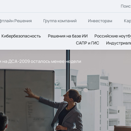
Поис
фтлайн Решения
Группа компаний
Инвесторам
Ка
Кибербезопасность
Решения на базе ИИ
Российские ноутб
САПР и ГИС
Индустриал
и на ДСА-2009 осталось менее недели