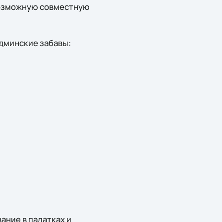
 возможную совместную
дминские забавы:
ание в палатках и