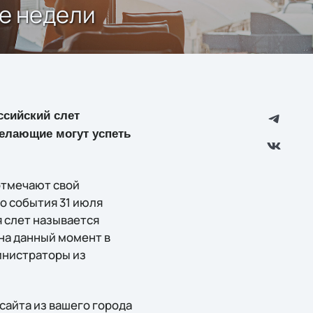
е недели
ссийский слет
Желающие могут успеть
отмечают свой
о события 31 июля
 слет называется
 на данный момент в
инистраторы из
сайта из вашего города