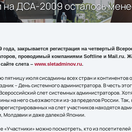
и на ДСА-2009 осталось мене
09 года, закрывается регистрация на четвертый Всеро
оров, проводимый компаниями Softline и Mail.ru. 
 сайте слета –
www.sletadminov.ru
.
ю пятницу июля сисадмины всех стран и континентов 
дник – День системного администратора. В честь этог
Всероссийский слет системных администраторов. Хотя
ны на него съезжаются и из-за пределов России. Так,
зарегистрированных на слет участников находятся адм
и, Молдавии и даже далекой Японии.
ле «Участники» можно посмотреть, кто из посетителей 