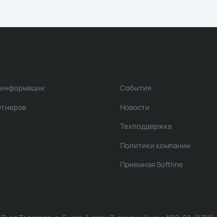
 информации
События
ртнеров
Новости
Техподдержка
Политики компании
Приемная Softline