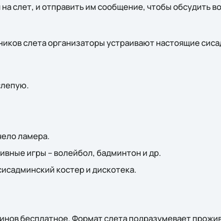
 на слет, и отправить им сообщение, чтобы обсудить
ников слета организаторы устраивают настоящие сиса
слепую.
чело ламера.
вные игры – волейбол, бадминтон и др.
исадминский костер и дискотека.
минов бесплатное. Формат слета подразумевает прожив