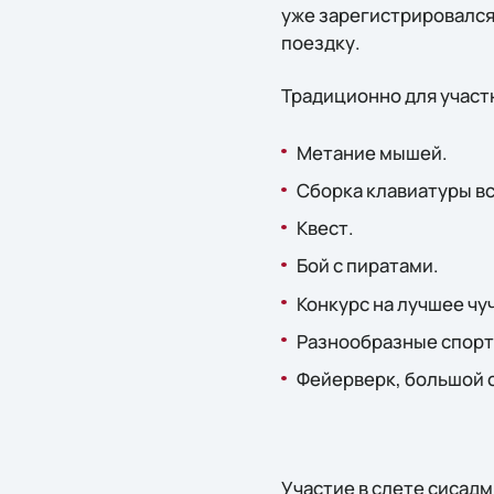
уже зарегистрировался
поездку.
Традиционно для участ
Метание мышей.
Сборка клавиатуры в
Квест.
Бой с пиратами.
Конкурс на лучшее чу
Разнообразные спорти
Фейерверк, большой с
Участие в слете сисад