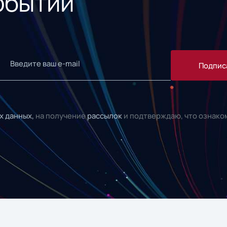
обытий
Подпис
х данных,
на получение
рассылок
и подтверждаю, что ознако