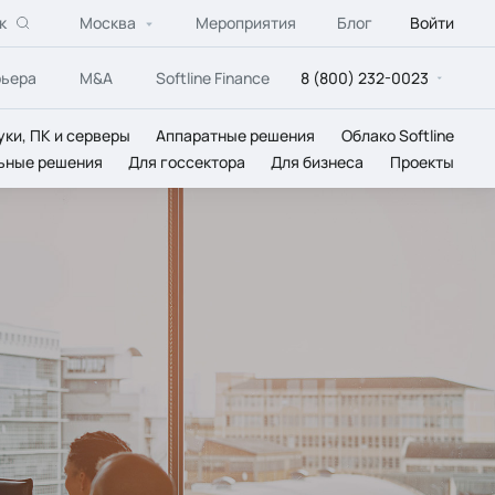
к
Москва
Мероприятия
Блог
Войти
рьера
M&A
Softline Finance
8 (800) 232-0023
уки, ПК и серверы
Аппаратные решения
Облако Softline
ьные решения
Для госсектора
Для бизнеса
Проекты