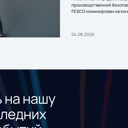
производственной безопа
FESCO номинирован на кон
«1С:Проект года»
04.08.2026
 на нашу
следних