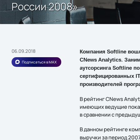
России 2008»
06.09.2018
Компания Softline вош
CNews Analytics. Зани
Подписаться в MAX
аутсорсинга Softline 
сертифицированных IT
производителей прогр
В рейтинг CNews Analy
имеющих ведущие показ
в сравнении с предыду
В данном рейтинге ком
выручки за период 2007