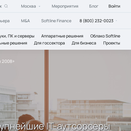
к
Москва
Мероприятия
Блог
Войти
рьера
M&A
Softline Finance
8 (800) 232-0023
уки, ПК и серверы
Аппаратные решения
Облако Softline
ьные решения
Для госсектора
Для бизнеса
Проекты
и 2008»
Крупнейшие IT-аутсорсеры