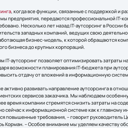
синга
, когда все функции, связанные с поддержкой и р
ы предприятия, передаются профессиональной IT-ком
бовано. Несколько лет назад IT-аутсорсинг в России 
тельств западных компаний, ведущих свою деятельност
работающая бизнес-модель, к которой обращаются ком
лого бизнеса до крупных корпораций.
м IT-аутсорсинг позволяет оптимизировать затраты на
аря возможности планирования IT-бюджета при аутсор
овысить отдачу от вложений в информационную систем
е активно развивать направление аутсорсинга в отно
иентских сервисов заказчика. Мы наблюдаем особенн
нее время компании стремятся снизить затраты на соде
о сейчас к информационной системе как к главному и
я повышенные требования, – говорит руководитель Ц
орь Корман. – Особое внимание мы уделяем качеству о