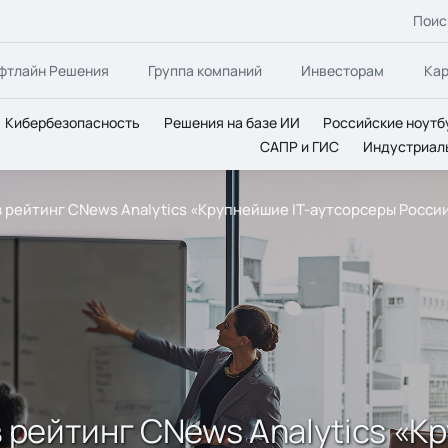
Поис
фтлайн Решения
Группа компаний
Инвесторам
Ка
Кибербезопасность
Решения на базе ИИ
Российские ноутб
САПР и ГИС
Индустриал
 в рейтинг CNews Analytics «Крупнейшие IT-аутсорсеры Росси
в рейтинг CNews Analytics «