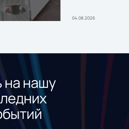
«1С:Проект года»
04.08.2026
 на нашу
следних
обытий