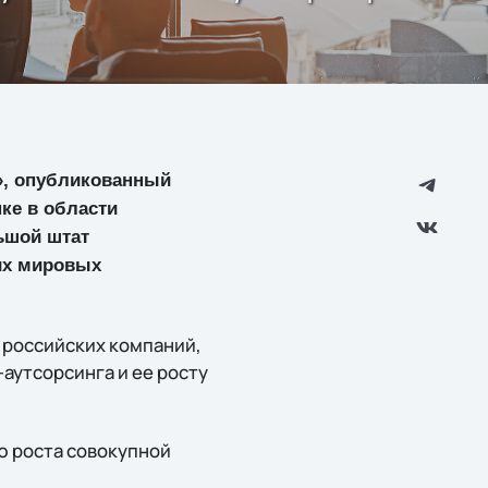
8», опубликованный
ке в области
льшой штат
их мировых
5 российских компаний,
аутсорсинга и ее росту
ю роста совокупной