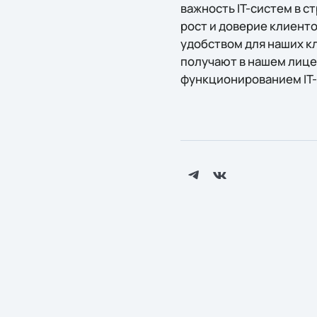
важность IT-систем в 
рост и доверие клиент
удобством для наших кл
получают в нашем лице 
функционированием IT