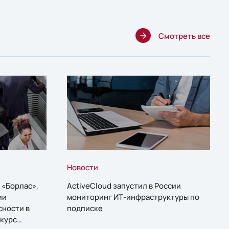
Смотреть все
Новости
 «Борлас»,
ActiveCloud запустил в России
ии
мониторинг ИТ-инфраструктуры по
сности в
подписке
курс