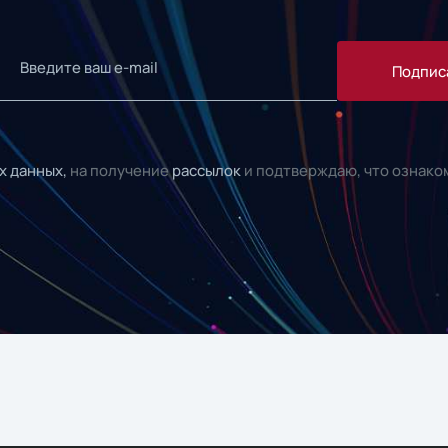
Подпис
х данных,
на получение
рассылок
и подтверждаю, что ознако