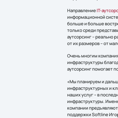
Направление
IT-аутсор
информационной систем
больше и больше востре
только среди представи
аутсорсинг – реально 
от их размеров – от ма
Очень многим компания
инфраструктуры благод
аутсорсинг помогает п
«Мы планируем и дальш
инфраструктурных и кл
наших услуг – в послед
инфраструктуры. Именн
компании предъявляютс
поддержки Softline Иг