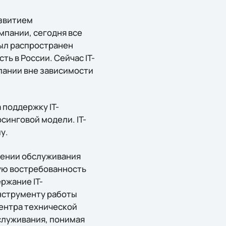
азвитием
пании, сегодня все
был распространен
ь в России. Сейчас IT-
пании вне зависимости
 поддержку IT-
синговой модели. IT-
у.
шении обслуживания
ую востребованность
ржание IT-
нструменту работы
ентра технической
бслуживания, понимая