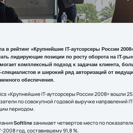
ла в рейтинг «Крупнейшие IT-аутсорсеры России 200
мать лидирующие позиции по росту оборота на IT-рын
помогает комплексный подход к задачам клиента, бо
-специалистов и широкий ряд авторизаций от ведущ
аммного обеспечения.
tics «Крупнейшие IT-аутсорсеры России 2008» вошли 2
атели по совокупной годовой выручке направлений IT-
щим периодом.
пания
занимает четвертое место по показател
Softline
-2008 год, составившему 91,8 %.