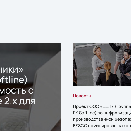
ники»
ftline)
мость с
Новости
 2.x для
Проект ООО «ЦЦТ» (Группа
ГК Softline) по цифровизац
производственной безопа
FESCO номинирован на кон