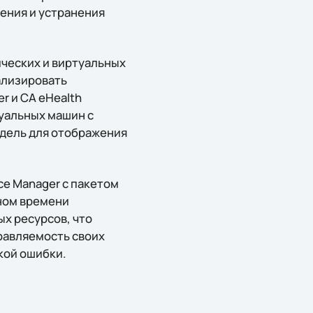
ения и устранения
ческих и виртуальных
ализировать
r и CA eHealth
туальных машин с
дель для отображения
ce Manager с пакетом
ном времени
х ресурсов, что
равляемость своих
кой ошибки.