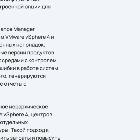
строенной опции для
mance Manager
м VMware vSphere 4 и
женных неполадок,
ые версии продуктов
 средами с контролем
ошибки в работе систем
ого, генерируются
е отчеты с
ное иерархическое
 vSphere 4, центров
 отдельных
ры. Такой подход к
ить затраты и повысить