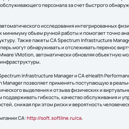
обслуживающего персонала за счет быстрого обнаруж
автоматического исследования интегрированных физи
 к минимуму объем ручной работы и помогает точно ан
туру. Также пакеты CA Spectrum Infrastructure Manage
еперь могут обнаруживать и отслеживать перенос вир
ware VMotion, автоматически обновляя объектную мо
 инфраструктуры.
pectrum Infrastructure Manager и CA eHealth Performan
n Manager позволяет применять поступающую в реаль
ческого выделения и отзыва физических и виртуальны
 поддерживать гибкость, качество обслуживания и уп
тей, снижая при этом риски и вероятность человечес
омпании CA:
http://soft.softline.ru/ca
.