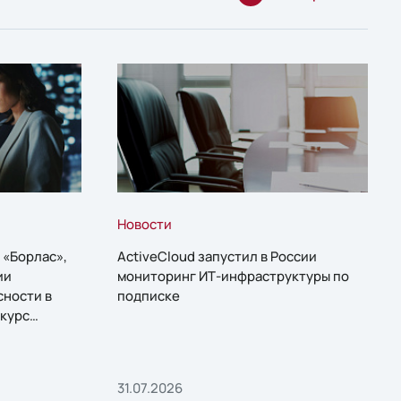
Новости
 «Борлас»,
ActiveCloud запустил в России
ии
мониторинг ИТ-инфраструктуры по
сности в
подписке
курс
31.07.2026