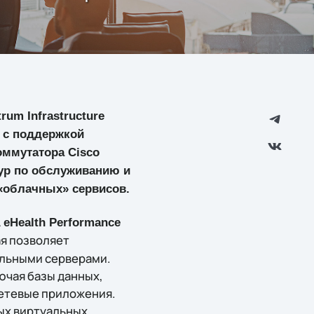
um Infrastructure
r с поддержкой
оммутатора Cisco
дур по обслуживанию и
«облачных» сервисов.
 eHealth Performance
я позволяет
альными серверами.
ючая базы данных,
етевые приложения.
ых виртуальных