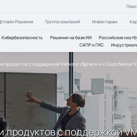
Поис
фтлайн Решения
Группа компаний
Инвесторам
Ка
Кибербезопасность
Решения на базе ИИ
Российские ноутб
САПР и ГИС
Индустриал
и продуктов с поддержкой VMware vSphere 4 и Cisco Nexus 1
и продуктов с поддержкой VM