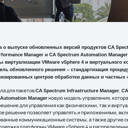
о выпуске обновленных версий продуктов CA Spectr
erformance Manager и CA Spectrum Automation Manage
 виртуализации VMware vSphere 4 и виртуального к
цель обновленного решения – стандартизация проце
лизированных центров обработки данных и частных 
ла для пакетов
,
CA Spectrum Infrastructure Manager
CA
новую модель управления, котора
 Automation Manager
ешение для управления как физическими, так и вирту
ое решение позволяет управлять и приложениями, вкл
ванные коммуникационные системы, а также другие с
ддержка платформы VMware vSphere 4 и распределенн