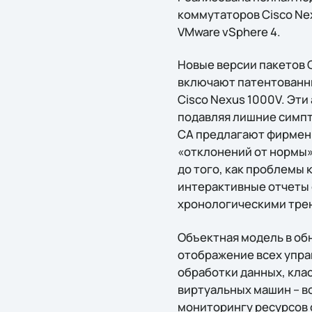
коммутаторов Cisco Ne
VMware vSphere 4.
Новые версии пакетов C
включают патентованны
Cisco Nexus 1000V. Эт
подавляя лишние симпт
CA предлагают фирмен
«отклонений от нормы»
до того, как проблемы 
интерактивные отчеты 
хронологическими трен
Объектная модель в о
отображение всех упра
обработки данных, кла
виртуальных машин – в
мониторингу ресурсов 