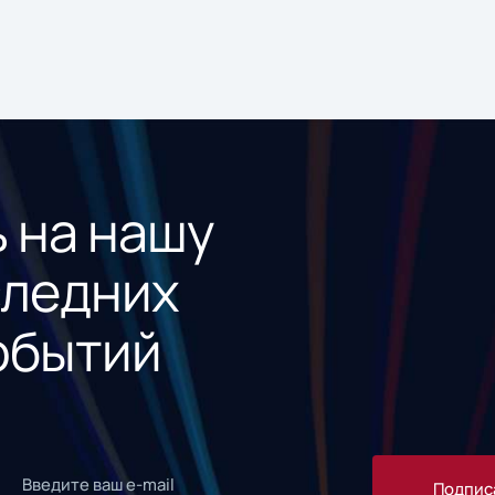
 на нашу
следних
обытий
Подпис