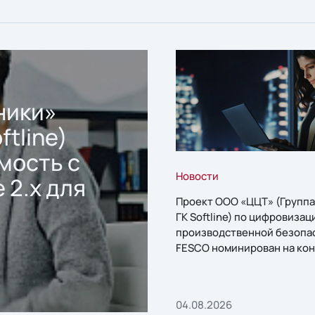
ники»
ftline)
мость с
Новости
 2.x для
Проект ООО «ЦЦТ» (Группа
ГК Softline) по цифровизац
производственной безопа
FESCO номинирован на кон
«1С:Проект года»
04.08.2026