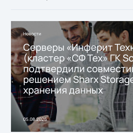
Новости
Серверы «Инферит Тех
(кластер «СФ Тех» ГК So
подтвердили совмести
решением Sharx Storage
хранения данных
05.08.2026