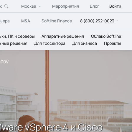
к
Москва
Мероприятия
Блог
Войти
рьера
M&A
Softline Finance
8 (800) 232-0023
уки, ПК и серверы
Аппаратные решения
Облако Softline
ьные решения
Для госсектора
Для бизнеса
Проекты
000V
ware vSphere 4 и Cisco