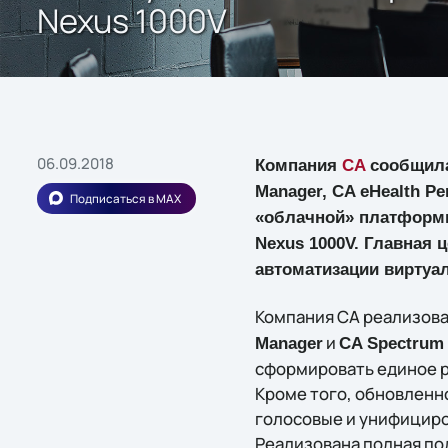
Nexus 1000V
06.09.2018
Компания
CA
сообщила 
Manager, CA eHealth P
Подписаться в MAX
«облачной» платформы
Nexus 1000V. Главная 
автоматизации виртуа
Компания CA реализова
и
Manager
CA Spectrum
сформировать единое р
Кроме того, обновленн
голосовые и унифициро
Реализована полная по