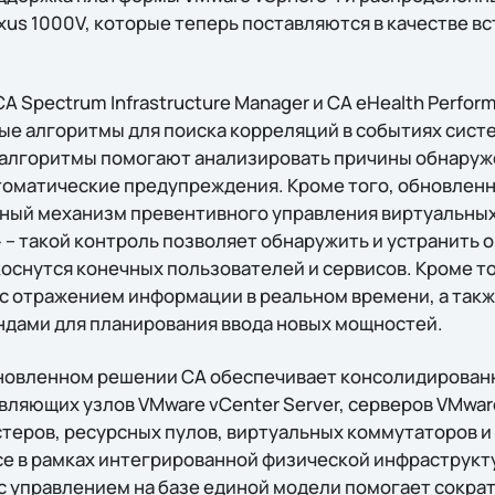
xus 1000V, которые теперь поставляются в качестве в
A Spectrum Infrastructure Manager и CA eHealth Perfor
е алгоритмы для поиска корреляций в событиях систе
и алгоритмы помогают анализировать причины обнару
оматические предупреждения. Кроме того, обновленн
ный механизм превентивного управления виртуальных
 – такой контроль позволяет обнаружить и устранить 
коснутся конечных пользователей и сервисов. Кроме т
с отражением информации в реальном времени, а такж
дами для планирования ввода новых мощностей.
бновленном решении CA обеспечивает консолидирован
вляющих узлов VMware vCenter Server, серверов VMware
стеров, ресурсных пулов, виртуальных коммутаторов и
се в рамках интегрированной физической инфраструкту
с управлением на базе единой модели помогает сократ