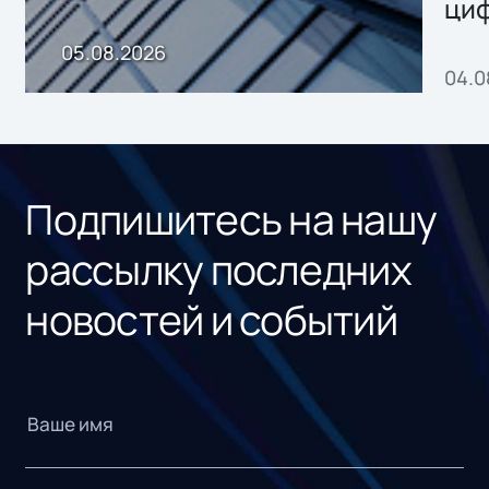
ци
пр
05.08.2026
04.0
без
ном
«1С
Подпишитесь на нашу
рассылку последних
новостей и событий