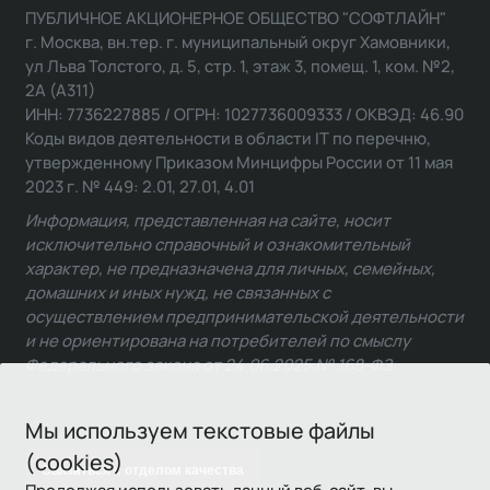
ПУБЛИЧНОЕ АКЦИОНЕРНОЕ ОБЩЕСТВО "СОФТЛАЙН"
г. Москва, вн.тер. г. муниципальный округ Хамовники,
ул Льва Толстого, д. 5, стр. 1, этаж 3, помещ. 1, ком. №2,
2А (А311)
ИНН: 7736227885 / ОГРН: 1027736009333 / ОКВЭД: 46.90
Коды видов деятельности в области IT по перечню,
утвержденному Приказом Минцифры России от 11 мая
2023 г. № 449: 2.01, 27.01, 4.01
Информация, представленная на сайте, носит
исключительно справочный и ознакомительный
характер, не предназначена для личных, семейных,
домашних и иных нужд, не связанных с
осуществлением предпринимательской деятельности
и не ориентирована на потребителей по смыслу
Федерального закона от 24.06.2025 № 168-ФЗ.
Мы используем текстовые файлы
(cookies)
Связаться с отделом качества
Продолжая использовать данный веб-сайт, вы