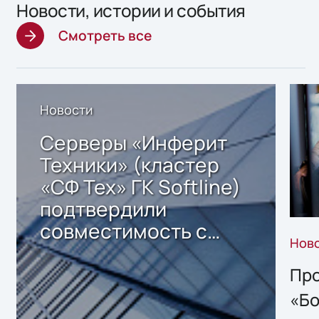
Новости, истории и события
Смотреть все
Новости
Серверы «Инферит
Техники» (кластер
«СФ Тех» ГК Softline)
подтвердили
совместимость с
Нов
решением Sharx
Storage 2.x для
Про
хранения данных
«Бо