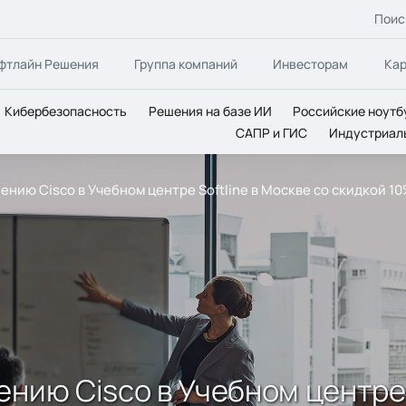
Поис
фтлайн Решения
Группа компаний
Инвесторам
Ка
Кибербезопасность
Решения на базе ИИ
Российские ноутб
САПР и ГИС
Индустриал
ению Cisco в Учебном центре Softline в Москве со скидкой 1
нию Cisco в Учебном центре 