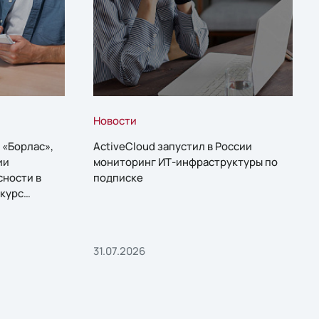
Новости
 «Борлас»,
ActiveCloud запустил в России
ии
мониторинг ИТ-инфраструктуры по
сности в
подписке
курс
31.07.2026