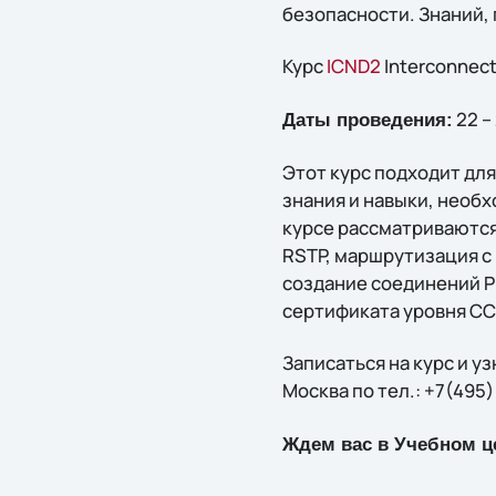
безопасности. Знаний,
Курс
ICND2
Interconnecti
22 –
Даты проведения:
Этот курс подходит для
знания и навыки, необх
курсе рассматриваются:
RSTP, маршрутизация с
создание соединений PP
сертификата уровня C
Записаться на курс и у
Москва по тел.: +7(495)
Ждем вас в Учебном це