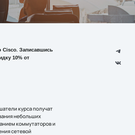
ю Cisco. Записавшись
кидку 10% от
шатели курса получат
вания небольших
ванием коммутаторов и
ения сетевой