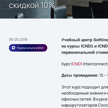
скидкой 10%
06.09.2018
Учебный центр Softlin
на курсы ICND1 и ICND
Подписаться в MAX
первоначальной стоим
Курс
ICND1
Interconnecti
15 –
Даты проведения:
Этот курс подходит для
необходимые знания и 
офисных сетей. В курс
маршрутизаторов Cisco