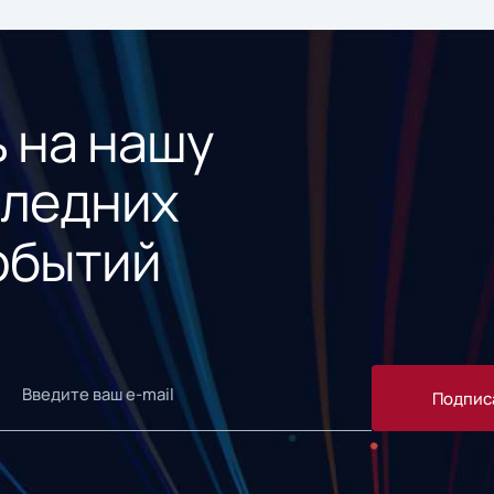
 на нашу
следних
обытий
Подпис