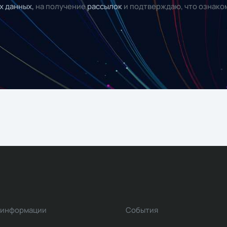
х данных,
на получение
рассылок
и подтверждаю, что ознако
 информации
События