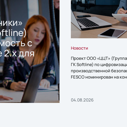
ники»
ftline)
мость с
Новости
 2.x для
Проект ООО «ЦЦТ» (Группа
ГК Softline) по цифровизац
производственной безопа
FESCO номинирован на кон
«1С:Проект года»
04.08.2026