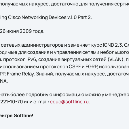
 получаемых на курсе, достаточно для получения серт
ng Cisco Networking Devices v.1.0 Part 2.
 26 июня 2009 года.
 сетевых администраторов и заменяет курс ICND 2.3. 
одимые для создания и управления сетями небольшого 
 протокол IPv6, создание виртуальных сетей (VLAN), п
 использованием протоколов OSPF и EGRP, использован
P, Frame Relay. Знаний, получаемых на курсе, достато
CNA.
знать более подробную информацию можно у менеджеров
 221-10-70 или e-mail:
educ@softline.ru
.
нтре Softline!