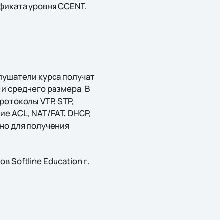
ификата уровня CCENT.
Слушатели курса получат
и среднего размера. В
ротоколы VTP, STP,
ие ACL, NAT/PAT, DHCP,
чно для получения
 Softline Education г.