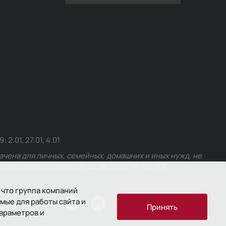
.01, 27.01, 4.01
чена для личных, семейных, домашних и иных нужд, не
едерального закона от 24.06.2025 № 168-ФЗ.
 что группа компаний
мые для работы сайта и
ости
Принять
параметров и