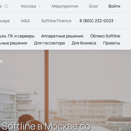
к
Москва
Мероприятия
Блог
Войти
рьера
M&A
Softline Finance
8 (800) 232-0023
уки, ПК и серверы
Аппаратные решения
Облако Softline
ьные решения
Для госсектора
Для бизнеса
Проекты
0%
Softline в Москве со