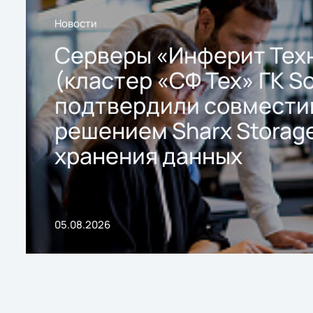
Новости
Серверы «Инферит Тех
(кластер «СФ Тех» ГК So
подтвердили совмести
решением Sharx Storage
хранения данных
05.08.2026