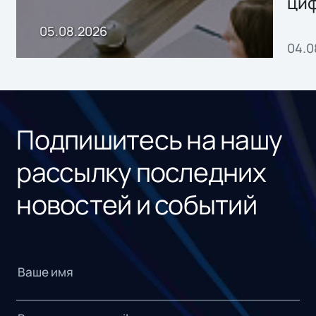
ци
пр
05.08.2026
04.0
без
ном
«1С
Подпишитесь на нашу
рассылку последних
новостей и событий