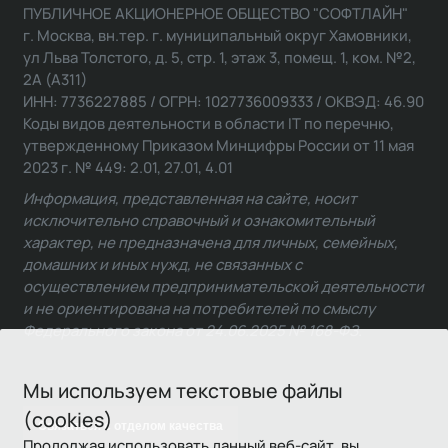
ПУБЛИЧНОЕ АКЦИОНЕРНОЕ ОБЩЕСТВО "СОФТЛАЙН"
г. Москва, вн.тер. г. муниципальный округ Хамовники,
ул Льва Толстого, д. 5, стр. 1, этаж 3, помещ. 1, ком. №2,
2А (А311)
ИНН: 7736227885 / ОГРН: 1027736009333 / ОКВЭД: 46.90
Коды видов деятельности в области IT по перечню,
утвержденному Приказом Минцифры России от 11 мая
2023 г. № 449: 2.01, 27.01, 4.01
Информация, представленная на сайте, носит
исключительно справочный и ознакомительный
характер, не предназначена для личных, семейных,
домашних и иных нужд, не связанных с
осуществлением предпринимательской деятельности
и не ориентирована на потребителей по смыслу
Федерального закона от 24.06.2025 № 168-ФЗ.
Мы используем текстовые файлы
(cookies)
Связаться с отделом качества
Продолжая использовать данный веб-сайт, вы