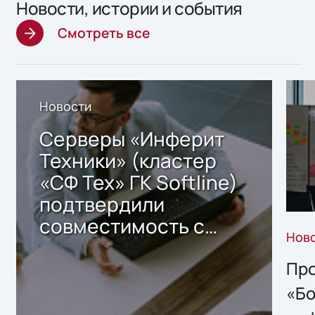
Новости, истории и события
Смотреть все
Новости
Серверы «Инферит
Техники» (кластер
«СФ Тех» ГК Softline)
подтвердили
совместимость с
Нов
решением Sharx
Storage 2.x для
Про
хранения данных
«Бо