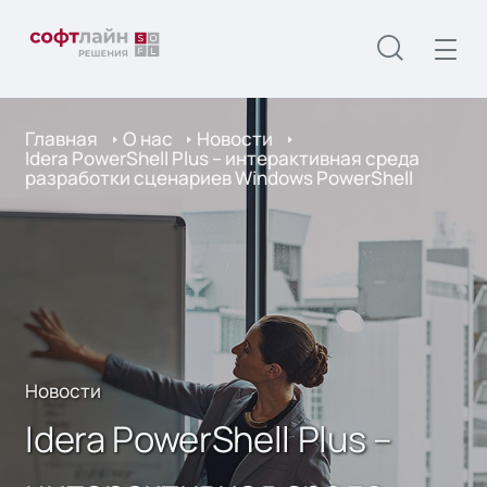
Главная
О нас
Новости
Idera PowerShell Plus – интерактивная среда
разработки сценариев Windows PowerShell
Новости
Idera PowerShell Plus –