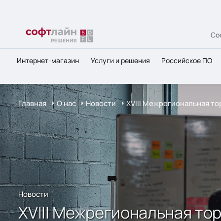
Со
Интернет-магазин
Услуги и решения
Российское ПО
Главная
О нас
Новости
XVIII Межрегиональная т
Новости
XVIII Межрегиональная т