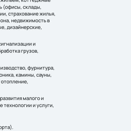
 (офисы, склады,
и, страхование жилья,
она, недвижимость в
ые, дизайнерские,
сигнализации и
работка грузов,
изводство, фурнитура,
оника, камины, сауны,
 отопление,
развития малого и
 технологии и услуги,
орта).