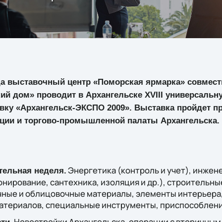
ода выставочный центр «Поморская ярмарка» совмест
й дом» проводит в Архангельске XVIII универсальн
у «Архангельск-ЭКСПО 2009». Выставка пройдет пр
ции и торгово-промышленной палаты Архангельска.
Энергетика (контроль и учет), инже
тельная неделя.
нирование, сантехника, изоляция и др.), строительны
чные и облицовочные материалы, элементы интерьера
атериалов, специальные инструменты, приспособлени
Новостройки Архангельска, операции с вторичным