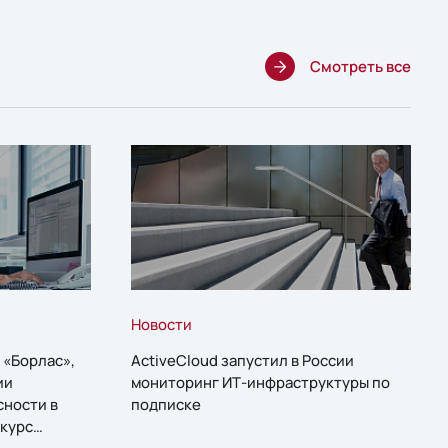
Смотреть все
Новости
 «Борлас»,
ActiveCloud запустил в России
ии
мониторинг ИТ-инфраструктуры по
сности в
подписке
курс