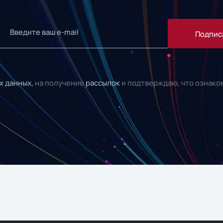
Подпис
х данных,
на получение
рассылок
и подтверждаю, что ознако