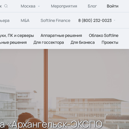
к
Москва
Мероприятия
Блог
Войти
рьера
M&A
Softline Finance
8 (800) 232-0023
уки, ПК и серверы
Аппаратные решения
Облако Softline
ьные решения
Для госсектора
Для бизнеса
Проекты
ка «Архангельск-ЭКСПО