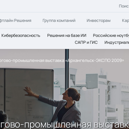
Поис
фтлайн Решения
Группа компаний
Инвесторам
Ка
Кибербезопасность
Решения на базе ИИ
Российские ноутб
САПР и ГИС
Индустриал
оргово-промышленная выставка «Архангельск-ЭКСПО 2009»
оргово-промышленная выстав