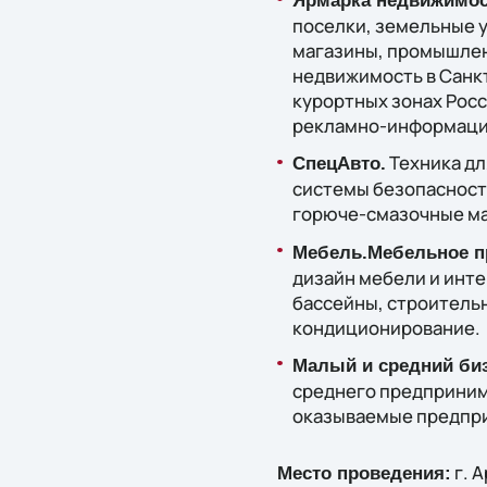
Ярмарка недвижимос
поселки, земельные у
магазины, промышлен
недвижимость в Санкт
курортных зонах Рос
рекламно-информацио
Техника дл
СпецАвто.
системы безопасности
горюче-смазочные ма
Мебель.Мебельное п
дизайн мебели и инте
бассейны, строительн
кондиционирование.
Малый и средний би
среднего предприним
оказываемые предпри
г. 
Место проведения: