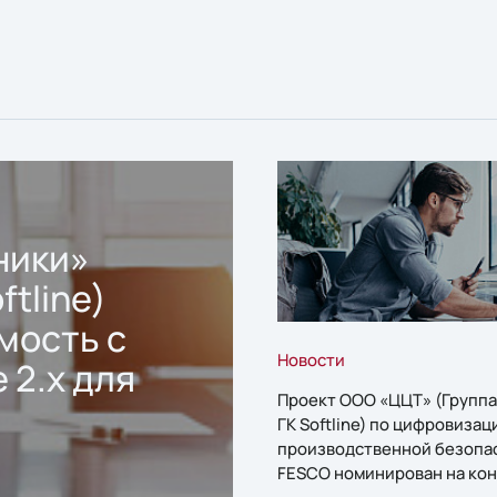
ники»
ftline)
мость с
Новости
 2.x для
Проект ООО «ЦЦТ» (Группа
ГК Softline) по цифровизац
производственной безопа
FESCO номинирован на кон
«1С:Проект года»