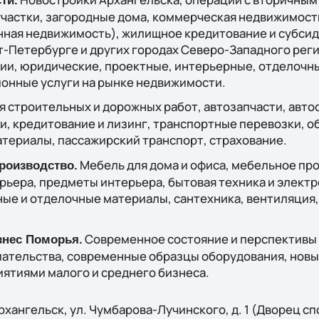
ти.
частки, загородные дома, коммерческая недвижимость
ная недвижимость), жилищное кредитование и субсиди
-Петербурге и других городах Северо-Западного реги
сии, юридические, проектные, интерьерные, отделочн
нные услуги на рынке недвижимости.
я строительных и дорожных работ, автозапчасти, авто
, кредитование и лизинг, транспортные перевозки, об
териалы, пассажирский транспорт, страхование.
Мебель для дома и офиса, мебельное про
роизводство.
рьера, предметы интерьера, бытовая техника и электр
ые и отделочные материалы, сантехника, вентиляция,
Современное состояние и перспективы 
знес Поморья.
ательства, современные образцы оборудования, новые
ятиями малого и среднего бизнеса.
Архангельск, ул. Чумбарова-Лучинского, д. 1 (Дворец сп