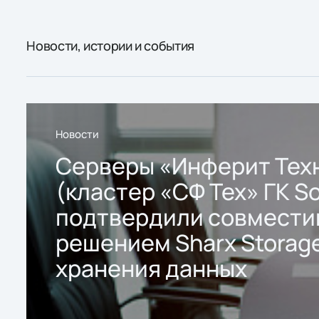
Новости, истории и события
Новости
Серверы «Инферит Тех
(кластер «СФ Тех» ГК So
подтвердили совмести
решением Sharx Storage
хранения данных