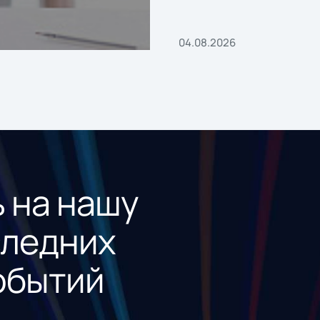
04.08.2026
 на нашу
следних
обытий