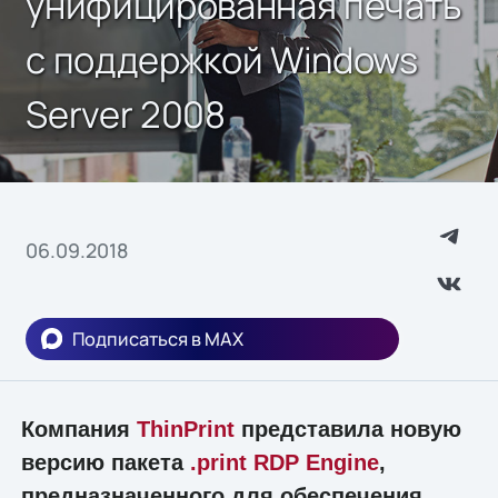
унифицированная печать
с поддержкой Windows
Server 2008
06.09.2018
Подписаться в MAX
Компания
ThinPrint
представила новую
версию пакета
.print RDP Engine
,
предназначенного для обеспечения