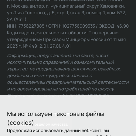
г. Москва, вн.тер. г. муниципальный округ Хамовники,
ул Льва Толстого, д. 5, стр. 1, этаж 3, помещ. 1, ком. №2,
2А (А311)
ИНН: 7736227885 / ОГРН: 1027736009333 / ОКВЭД: 46.90
Коды видов деятельности в области IT по перечню,
утвержденному Приказом Минцифры России от 11 мая
2023 г. № 449: 2.01, 27.01, 4.01
Информация, представленная на сайте, носит
исключительно справочный и ознакомительный
характер, не предназначена для личных, семейных,
домашних и иных нужд, не связанных с
осуществлением предпринимательской деятельности
и не ориентирована на потребителей по смыслу
Федерального закона от 24.06.2025 № 168-ФЗ.
Мы используем текстовые файлы
(cookies)
Связаться с отделом качества
Продолжая использовать данный веб-сайт, вы