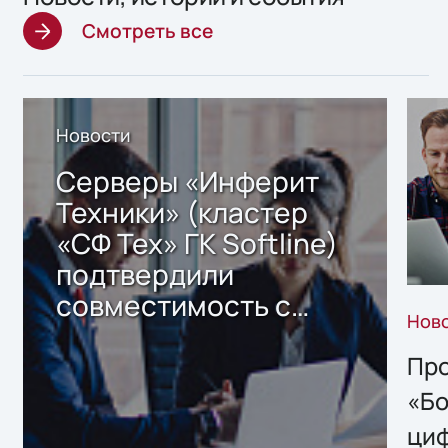
Смотреть все
Новости
Серверы «Инферит
Техники» (кластер
«СФ Тех» ГК Softline)
подтвердили
совместимость с
Нов
решением Sharx
Storage 2.x для
Про
хранения данных
«Бо
ци