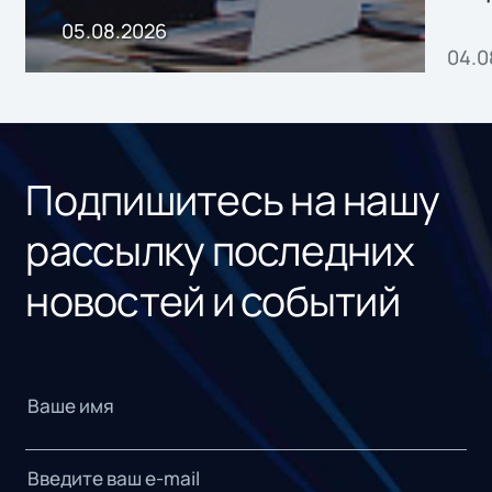
пр
05.08.2026
04.0
без
ном
«1С
Подпишитесь на нашу
рассылку последних
новостей и событий