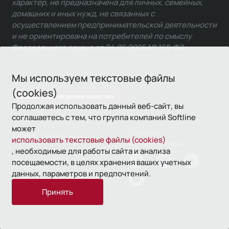
характер, не предназначена для личных, семейных,
домашних и иных нужд, не связанных с
осуществлением предпринимательской деятельности
и не ориентирована на потребителей по смыслу
Федерального закона от 24.06.2025 № 168-ФЗ.
Мы используем текстовые файлы
(cookies)
Связаться с отделом качества
Продолжая использовать данный веб-сайт, вы
соглашаетесь с тем, что группа компаний Softline
может
Условия
© 1993—2026 Softline
использовать текстовые файлы (cookies)
использования
, необходимые для работы сайта и анализа
посещаемости, в целях хранения ваших учетных
Политика
данных, параметров и предпочтений.
конфиденциальности
Принять
16+