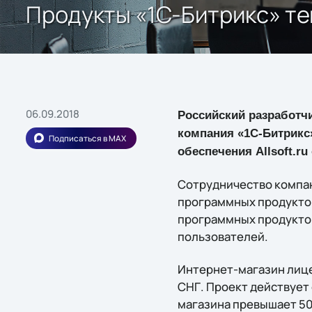
Продукты «1С-Битрикс» теп
06.09.2018
Российский разработч
компания «1С-Битрикс»
Подписаться в MAX
обеспечения Allsoft.r
Сотрудничество компан
программных продуктов
программных продуктов 
пользователей.
Интернет-магазин лицен
СНГ. Проект действует
магазина превышает 50