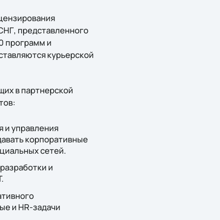
лицензирования
 СНГ, представленного
00 программ и
оставляются курьерской
ющих в партнерской
тов:
я и управления
давать корпоративные
циальных сетей.
 разработки и
.
ативного
ые и HR-задачи