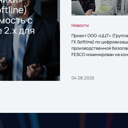
ftline)
мость с
Новости
 2.x для
Проект ООО «ЦЦТ» (Группа
ГК Softline) по цифровизац
производственной безопа
FESCO номинирован на кон
«1С:Проект года»
04.08.2026