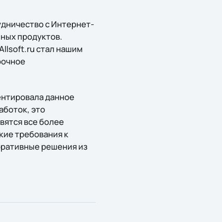
удничество с Интернет-
мных продуктов.
llsoft.ru стал нашим
рочное
ментировала данное
аботок, это
вятся все более
кие требования к
оративные решения из