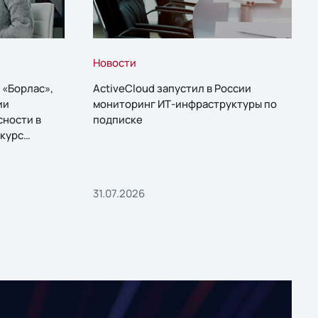
Новости
 «Борлас»,
ActiveCloud запустил в России
ии
мониторинг ИТ-инфраструктуры по
сности в
подписке
курс
31.07.2026