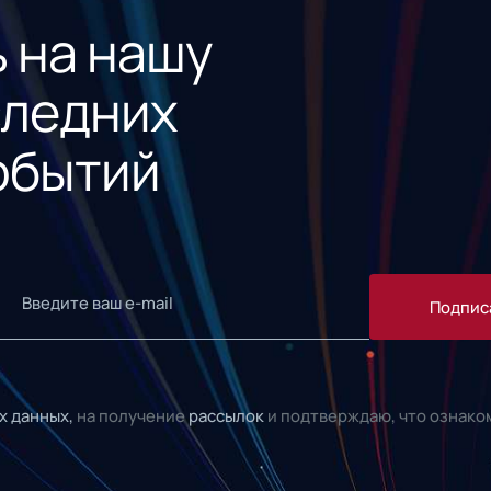
 на нашу
следних
обытий
Подпис
х данных,
на получение
рассылок
и подтверждаю, что ознако