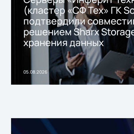
(кластер «СФ Тех» ГК So
подтвердили совмести
решением Sharx Storage
хранения данных
05.08.2026