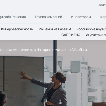
Поис
фтлайн Решения
Группа компаний
Инвесторам
Ка
Кибербезопасность
Решения на базе ИИ
Российские ноутб
САПР и ГИС
Индустриал
перь можно купить в Интернет-магазине Allsoft.ru