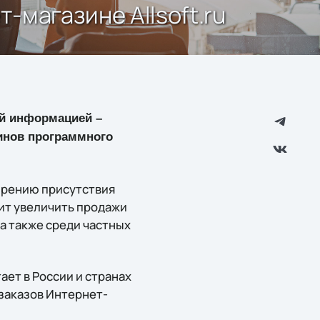
-магазине Allsoft.ru
ой информацией –
зинов программного
ирению присутствия
ит увеличить продажи
а также среди частных
ет в России и странах
 заказов Интернет-