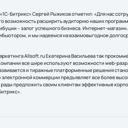
«1С-Битрикс» Сергей Рыжиков отметил: «Для нас сотр
– это возможность расширить аудиторию наших програм
буции – залог успешного бизнеса. Интернет-магазин A
ибьютором, и мы надеемся на взаимовыгодное долгос
аркетинга Allsoft.ru Екатерина Васильева так проком
компании все шире используют возможности web-разр
азвивается и тиражные платформенные решения стано
 электронной коммерции предъявляет все более высо
ы рады предложить своим клиентам эффективные корп
Битрикс».