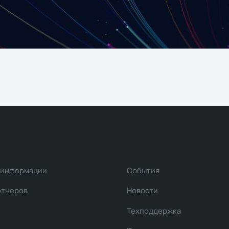
 информации
События
ртнеров
Новости
Техподдержка