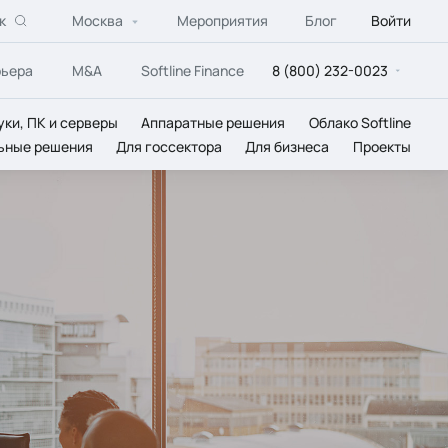
к
Москва
Мероприятия
Блог
Войти
рьера
M&A
Softline Finance
8 (800) 232-0023
уки, ПК и серверы
Аппаратные решения
Облако Softline
ьные решения
Для госсектора
Для бизнеса
Проекты