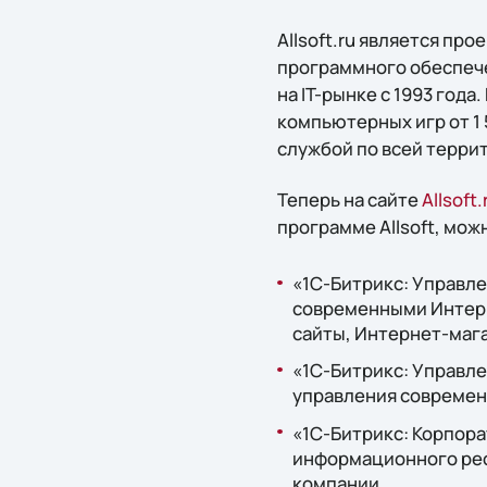
Allsoft.ru является пр
программного обеспече
на IT-рынке с 1993 год
компьютерных игр от 1
службой по всей терри
Теперь на сайте
Allsoft.
программе Allsoft, мо
«1С-Битрикс: Управле
современными Интерн
сайты, Интернет-маг
«1С-Битрикс: Управле
управления современ
«1С-Битрикс: Корпора
информационного рес
компании.