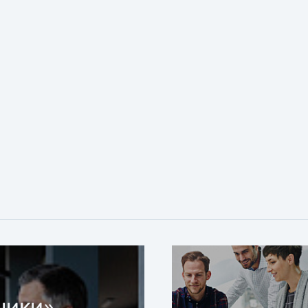
ники»