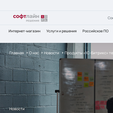
Со
Интернет-магазин
Услуги и решения
Российское ПО
Главная
О нас
Новости
Продукты «1С-Битрикс» те
Новости