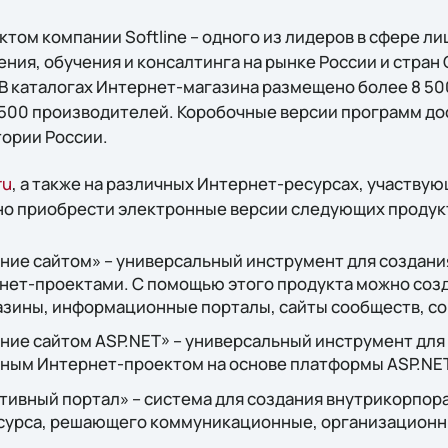
оектом компании Softline – одного из лидеров в сфере 
ния, обучения и консалтинга на рынке России и стран
а. В каталогах Интернет-магазина размещено более 8 5
 500 производителей. Коробочные версии программ д
тории России.
ru
, а также на различных Интернет-ресурсах, участву
жно приобрести электронные версии следующих продук
ние сайтом» – универсальный инструмент для создани
ет-проектами. С помощью этого продукта можно соз
азины, информационные порталы, сайты сообществ, со
ние сайтом ASP.NET» – универсальный инструмент для
ным Интернет-проектом на основе платформы ASP.NET
тивный портал» – система для создания внутрикорпор
урса, решающего коммуникационные, организационн