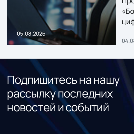
Storage 2.x для
Про
хранения данных
«Бо
ци
пр
05.08.2026
04.0
без
ном
«1С
Подпишитесь на нашу
рассылку последних
новостей и событий