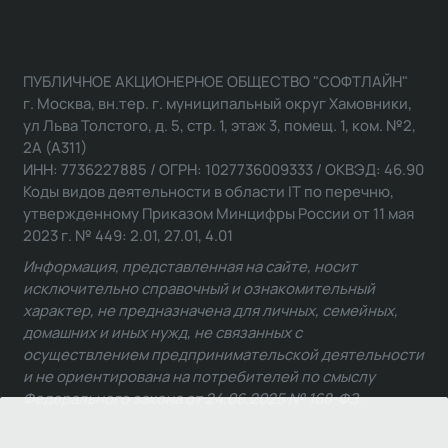
ПУБЛИЧНОЕ АКЦИОНЕРНОЕ ОБЩЕСТВО "СОФТЛАЙН"
г. Москва, вн.тер. г. муниципальный округ Хамовники,
ул Льва Толстого, д. 5, стр. 1, этаж 3, помещ. 1, ком. №2,
2А (А311)
ИНН: 7736227885 / ОГРН: 1027736009333 / ОКВЭД: 46.90
Коды видов деятельности в области IT по перечню,
утвержденному Приказом Минцифры России от 11 мая
2023 г. № 449: 2.01, 27.01, 4.01
Информация, представленная на сайте, носит
исключительно справочный и ознакомительный
характер, не предназначена для личных, семейных,
домашних и иных нужд, не связанных с
осуществлением предпринимательской деятельности
и не ориентирована на потребителей по смыслу
Федерального закона от 24.06.2025 № 168-ФЗ.