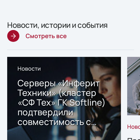
Новости, истории и события
Смотреть все
Новости
Серверы «Инферит
Техники» (кластер
«СФ Тех» ГК Softline)
подтвердили
совместимость с
Нов
решением Sharx