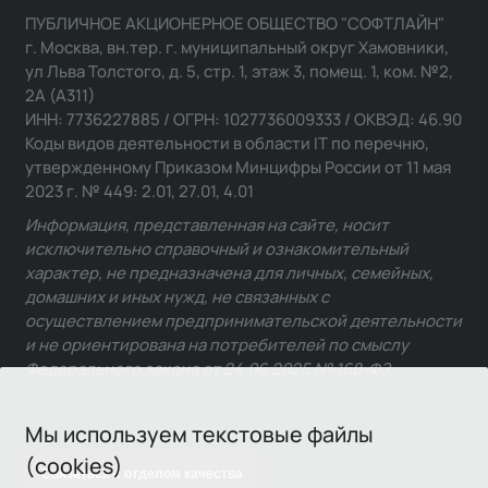
ПУБЛИЧНОЕ АКЦИОНЕРНОЕ ОБЩЕСТВО "СОФТЛАЙН"
г. Москва, вн.тер. г. муниципальный округ Хамовники,
ул Льва Толстого, д. 5, стр. 1, этаж 3, помещ. 1, ком. №2,
2А (А311)
ИНН: 7736227885 / ОГРН: 1027736009333 / ОКВЭД: 46.90
Коды видов деятельности в области IT по перечню,
утвержденному Приказом Минцифры России от 11 мая
2023 г. № 449: 2.01, 27.01, 4.01
Информация, представленная на сайте, носит
исключительно справочный и ознакомительный
характер, не предназначена для личных, семейных,
домашних и иных нужд, не связанных с
осуществлением предпринимательской деятельности
и не ориентирована на потребителей по смыслу
Федерального закона от 24.06.2025 № 168-ФЗ.
Мы используем текстовые файлы
(cookies)
Связаться с отделом качества