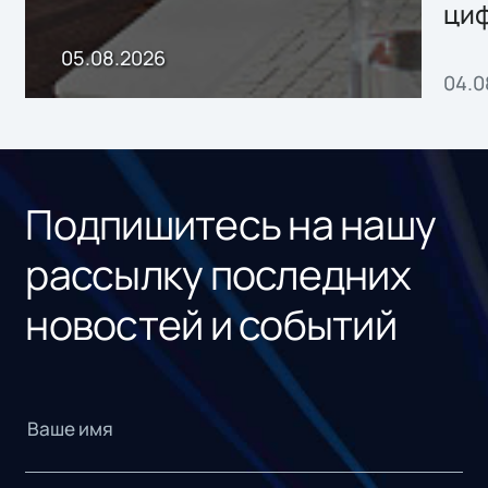
ци
пр
05.08.2026
04.0
без
ном
«1С
Подпишитесь на нашу
рассылку последних
новостей и событий