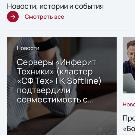
Новости, истории и события
Смотреть все
Новости
Серверы «Инферит
Техники» (кластер
«СФ Тех» ГК Softline)
подтвердили
совместимость с
Нов
решением Sharx
Storage 2.x для
Про
хранения данных
«Бо