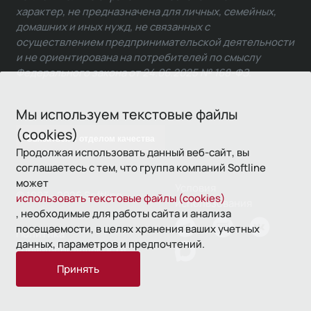
характер, не предназначена для личных, семейных,
домашних и иных нужд, не связанных с
осуществлением предпринимательской деятельности
и не ориентирована на потребителей по смыслу
Федерального закона от 24.06.2025 № 168-ФЗ.
Мы используем текстовые файлы
(cookies)
Связаться с отделом качества
Продолжая использовать данный веб-сайт, вы
соглашаетесь с тем, что группа компаний Softline
может
Условия
© 1993—2026 Softline
использовать текстовые файлы (cookies)
использования
, необходимые для работы сайта и анализа
посещаемости, в целях хранения ваших учетных
Политика
данных, параметров и предпочтений.
конфиденциальности
Принять
16+