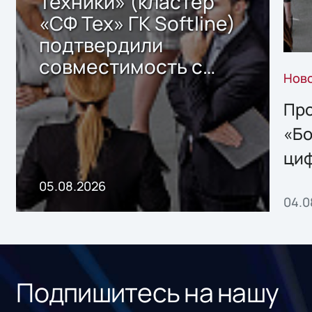
Техники» (кластер
«СФ Тех» ГК Softline)
подтвердили
совместимость с
Нов
решением Sharx
Storage 2.x для
Про
хранения данных
«Бо
ци
пр
05.08.2026
04.0
без
ном
«1С
Подпишитесь на нашу