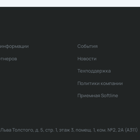
 информации
События
ртнеров
Новости
Техподдержка
Политики компании
Приемная Softline
ва Толстого, д. 5, стр. 1, этаж 3, помещ. 1, ком. №2, 2А (А311)