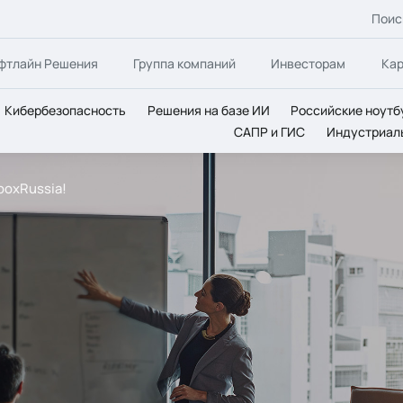
Поис
фтлайн Решения
Группа компаний
Инвесторам
Ка
Кибербезопасность
Решения на базе ИИ
Российские ноутб
САПР и ГИС
Индустриал
boxRussia!