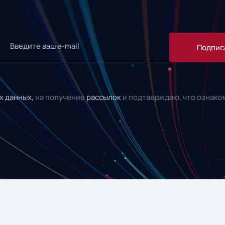
Подпис
х данных,
на получение
рассылок
и подтверждаю, что ознако