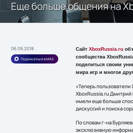
Еще больше общения на Xb
06.09.2018
Сайт
XboxRussia.ru
объ
сообщества XboxRussia
Подписаться в MAX
поделиться своим уни
мира игр и многое дру
«Теперь пользователи X
XboxRussia.ru Дмитрий 
имели еще больше спосо
дискуссий и поиска сор
По словам г-на Бурляев
эксклюзивную информац