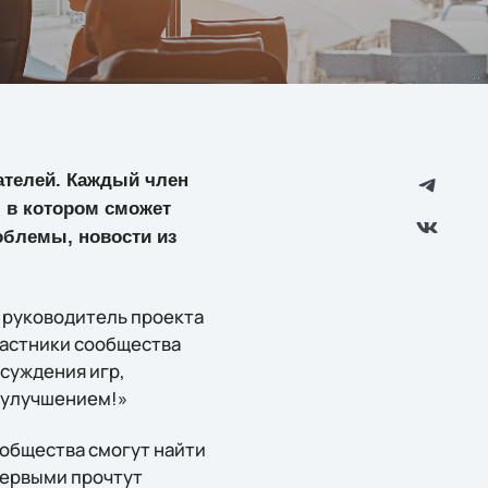
ателей. Каждый член
, в котором сможет
блемы, новости из
т руководитель проекта
участники сообщества
бсуждения игр,
х улучшением!»
общества смогут найти
первыми прочтут