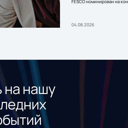
FESCO номинирован на кон
«1С:Проект года»
04.08.2026
 на нашу
следних
обытий