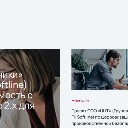
ники»
ftline)
мость с
Новости
 2.x для
Проект ООО «ЦЦТ» (Группа
ГК Softline) по цифровизац
производственной безопа