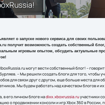
oxRussia!
являет о запуске нового сервиса для своих пользов
.ru получит возможность создать собственный блог
кальным игровым опытом, обсудить актуальные про
гое!
boxRussia.ru могут вести собственный блог! – говори
Бурляев. – Мы решили создать блоги для того, чтобы 
бов для связи друг с другом, еще больше места для о
атников. Мы будем работать над качеством блогов и и
а, в его личном блоге на
dixx.xboxrussia.ru
участники со
ию о продвижении консоли и игр Xbox 360 в России, 