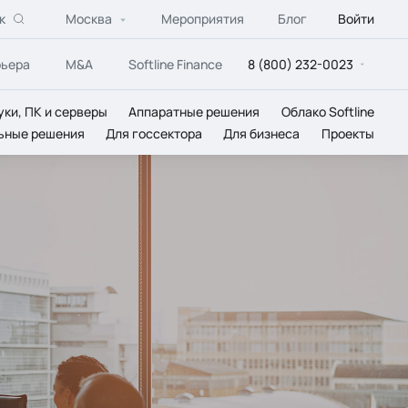
к
Москва
Мероприятия
Блог
Войти
рьера
M&A
Softline Finance
8 (800) 232-0023
уки, ПК и серверы
Аппаратные решения
Облако Softline
ьные решения
Для госсектора
Для бизнеса
Проекты