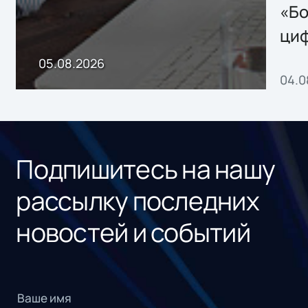
хранения данных
«Бо
ци
пр
05.08.2026
04.0
без
ном
«1С
Подпишитесь на нашу
рассылку последних
новостей и событий