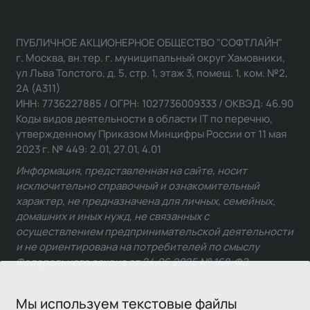
ПУБЛИЧНОЕ АКЦИОНЕРНОЕ ОБЩЕСТВО "СОФТЛАЙН"
г. Москва, вн.тер. г. муниципальный округ Хамовники,
ул Льва Толстого, д. 5, стр. 1, этаж 3, помещ. 1, ком. №2,
2А (А311)
ИНН: 7736227885 / ОГРН: 1027736009333 / ОКВЭД: 46.90
Коды видов деятельности в области IT по перечню,
утвержденному Приказом Минцифры России от 11 мая
2023 г. № 449: 2.01, 27.01, 4.01
Информация, представленная на сайте, носит
исключительно справочный и ознакомительный
характер, не предназначена для личных, семейных,
домашних и иных нужд, не связанных с
осуществлением предпринимательской деятельности
и не ориентирована на потребителей по смыслу
Федерального закона от 24.06.2025 № 168-ФЗ.
Мы используем текстовые файлы