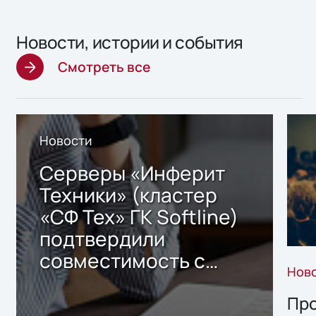
Новости, истории и события
Смотреть все
Новости
Серверы «Инферит
Техники» (кластер
«СФ Тех» ГК Softline)
подтвердили
совместимость с
Нов
решением Sharx
Storage 2.x для
Про