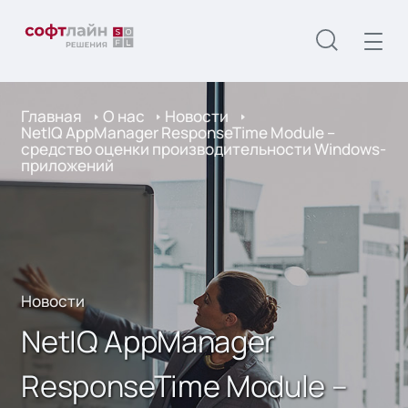
Главная
О нас
Новости
NetIQ AppManager ResponseTime Module –
средство оценки производительности Windows-
приложений
Новости
NetIQ AppManager
ResponseTime Module –