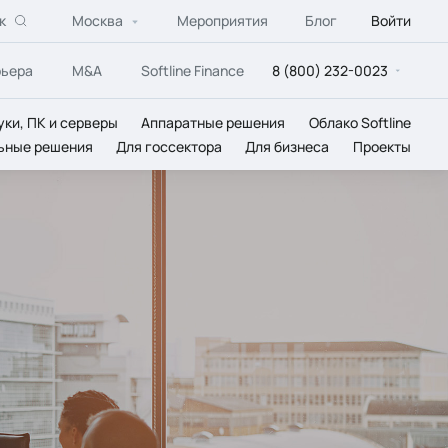
к
Москва
Мероприятия
Блог
Войти
рьера
M&A
Softline Finance
8 (800) 232-0023
уки, ПК и серверы
Аппаратные решения
Облако Softline
ьные решения
Для госсектора
Для бизнеса
Проекты