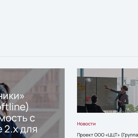
ники»
ftline)
мость с
Новости
 2.x для
Проект ООО «ЦЦТ» (Группа