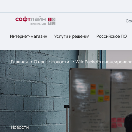
Со
Интернет-магазин
Услуги и решения
Российское ПО
Главная
О нас
Новости
WildPackets анонсировала
Новости