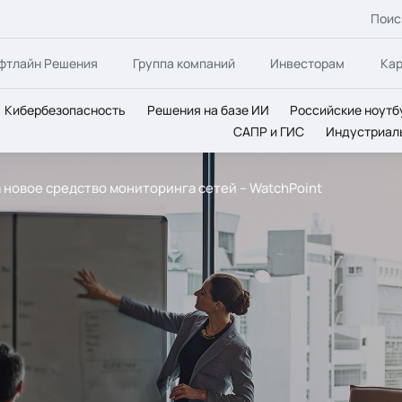
Поис
фтлайн Решения
Группа компаний
Инвесторам
Ка
Кибербезопасность
Решения на базе ИИ
Российские ноутб
САПР и ГИС
Индустриал
 новое средство мониторинга сетей – WatchPoint