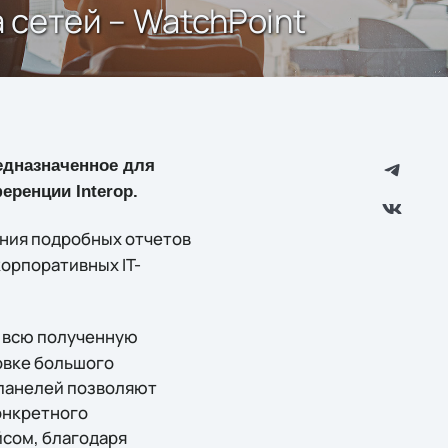
 сетей – WatchPoint
едназначенное для
ренции Interop.
ания подробных отчетов
орпоративных IT-
т всю полученную
овке большого
панелей позволяют
онкретного
сом, благодаря