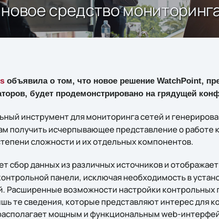
 новое средство мониторинга
s
объявила о том, что новое решение WatchPoint, пр
торов, будет продемонстрировано на грядущей конфе
ьный инструмент для мониторинга сетей и генериров
ам получить исчерпывающее представление о работе к
тепени сложности и их отдельных компонентов.
т сбор данных из различных источников и отображае
онтрольной панели, исключая необходимость в устан
й. Расширенные возможности настройки контрольных 
ишь те сведения, которые представляют интерес для к
 располагает мощным и функциональным web-интерфей