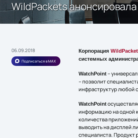
WildPackets анонсировала
06.09.2018
Корпорация
WildPacket
системных администра
Подписаться в MAX
– универсал
WatchPoint
– позволит специалист
инфраструктур любой с
осуществляе
WatchPoint
информацию на одной к
количества приложени
выводить на дисплей л
специалиста. Продукт