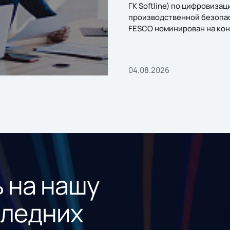
ГК Softline) по цифровизац
производственной безопа
FESCO номинирован на кон
«1С:Проект года»
04.08.2026
 на нашу
следних