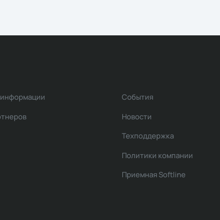
 информации
События
ртнеров
Новости
Техподдержка
Политики компании
Приемная Softline