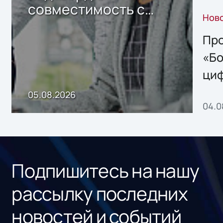
совместимость с
Нов
решением Sharx
Storage 2.x для
Про
хранения данных
«Бо
ци
пр
05.08.2026
04.0
без
ном
«1С
Подпишитесь на нашу
рассылку последних
новостей и событий