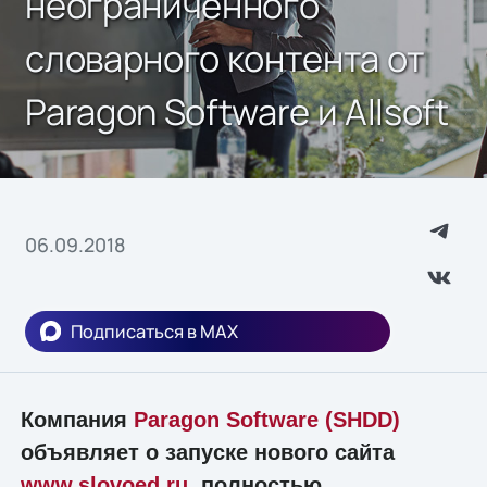
неограниченного
словарного контента от
Paragon Software и Allsoft
06.09.2018
Подписаться в MAX
Компания
Paragon Software (SHDD)
объявляет о запуске нового сайта
www.slovoed.ru
, полностью