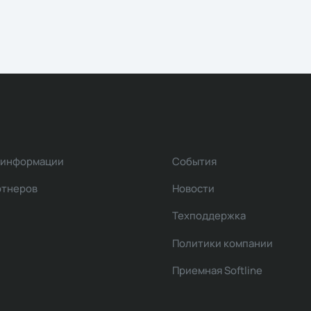
 информации
События
ртнеров
Новости
Техподдержка
Политики компании
Приемная Softline