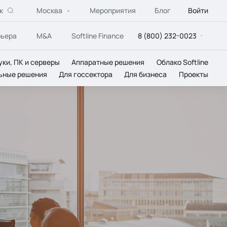
к
Москва
Мероприятия
Блог
Войти
рьера
M&A
Softline Finance
8 (800) 232-0023
уки, ПК и серверы
Аппаратные решения
Облако Softline
ьные решения
Для госсектора
Для бизнеса
Проекты