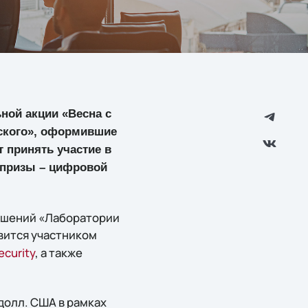
ной акции «Весна с
рского», оформившие
ут принять участие в
 призы – цифровой
решений «Лаборатории
вится участником
ecurity
, а также
 долл. США в рамках