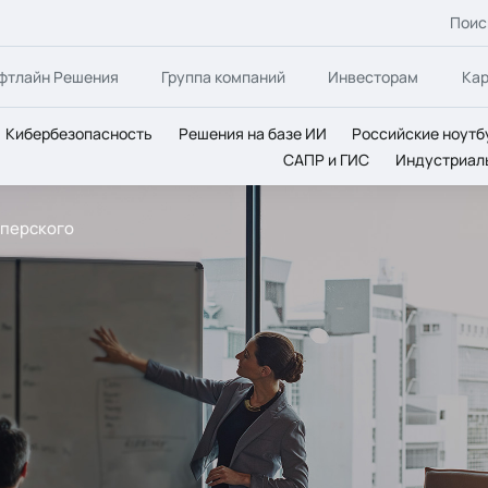
Поис
фтлайн Решения
Группа компаний
Инвесторам
Ка
Кибербезопасность
Решения на базе ИИ
Российские ноутб
САПР и ГИС
Индустриал
сперского