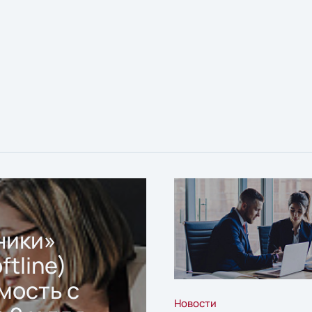
ники»
ftline)
мость с
Новости