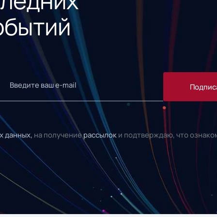
следних
обытий
Подпис
х данных,
на получение
рассылок
и подтверждаю, что ознако