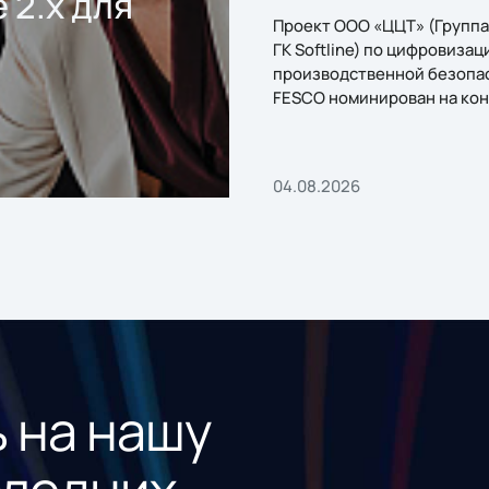
 2.x для
Проект ООО «ЦЦТ» (Группа
ГК Softline) по цифровизац
производственной безопа
FESCO номинирован на кон
«1С:Проект года»
04.08.2026
 на нашу