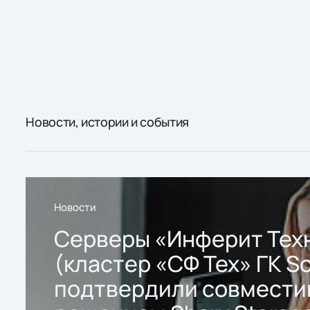
Новости, истории и события
Новости
Серверы «Инферит Тех
(кластер «СФ Тех» ГК So
подтвердили совмести