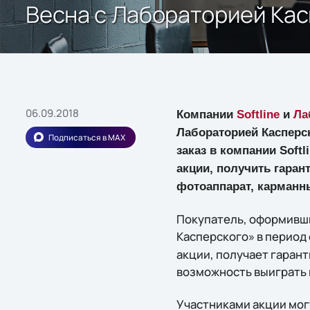
Весна с Лабораторией Ка
06.09.2018
Компании
Softline
и
Ла
Лабораторией Касперс
Подписаться в MAX
заказ в компании Softl
акции, получить гара
фотоаппарат, карманн
Покупатель, оформивший
Касперского» в период
акции, получает гаран
возможность выиграть 
Участниками акции могу