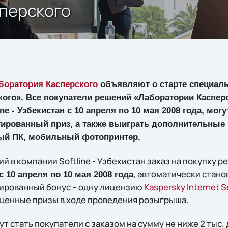
сперского
боратория Касперского
объявляют о старте специаль
кого». Все покупатели решений «Лаборатории Каспе
ine - Узбекистан с 10 апреля по 10 мая 2008 года, мог
нтированный приз, а также выиграть дополнительные
ый ПК, мобильный фотопринтер.
 в компании Softline - Узбекистан заказ на покупку 
, автоматически стано
с 10 апреля по 10 мая 2008 года
тированный бонус – одну лицензию
Kaspersky Internet S
ценные призы в ходе проведения розыгрыша.
т стать покупатели с заказом на сумму не ниже 2 тыс.