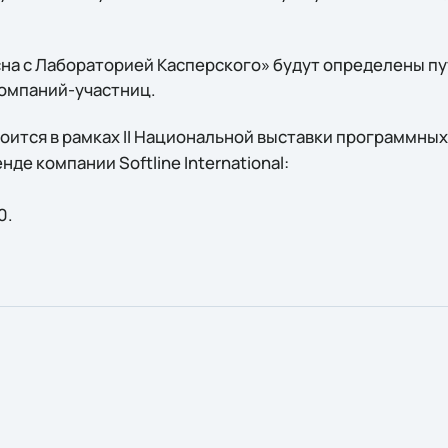
на с Лабораторией Касперского» будут определены п
компаний-участниц.
оится в рамках II Национальной выставки программных 
нде компании Softline International:
0.