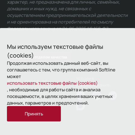
характер, не предназначена для личных, семейных,
домашних и иных нужд, не связанных с
осуществлением предпринимательской деятельности
и не ориентирована на потребителей по смыслу
Федерального закона от 24.06.2025 № 168-ФЗ.
Мы используем текстовые файлы
(cookies)
Связаться с отделом качества
Продолжая использовать данный веб-сайт, вы
соглашаетесь с тем, что группа компаний Softline
может
Условия
© 1993—2026 Softline
использовать текстовые файлы (cookies)
использования
, необходимые для работы сайта и анализа
посещаемости, в целях хранения ваших учетных
Политика
данных, параметров и предпочтений.
конфиденциальности
Принять
16+