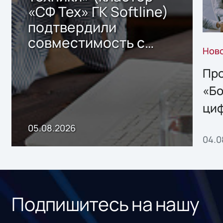
«СФ Тех» ГК Softline)
подтвердили
совместимость с
Нов
решением Sharx
Storage 2.x для
Про
хранения данных
«Бо
ци
пр
05.08.2026
04.0
без
ном
«1С
Подпишитесь на нашу