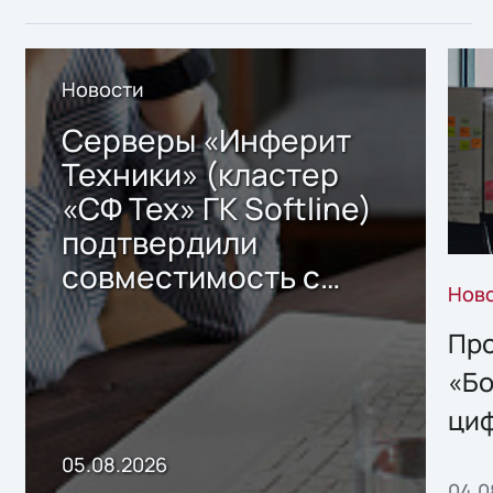
Новости
Серверы «Инферит
Техники» (кластер
«СФ Тех» ГК Softline)
подтвердили
совместимость с
Нов
решением Sharx
Storage 2.x для
Про
хранения данных
«Бо
ци
пр
05.08.2026
04.0