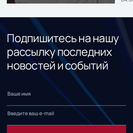
без
ном
«1С
Подпишитесь на нашу
рассылку последних
новостей и событий