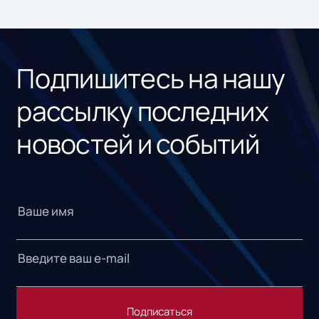
под
рос
Подпишитесь на нашу
рассылку последних
новостей и событий
Подписаться