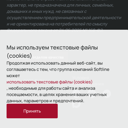
характер, не предназначена для личных, семейных,
домашних и иных нужд, не связанных с
осуществлением предпринимательской деятельности
и не ориентирована на потребителей по смыслу
Федерального закона от 24.06.2025 № 168-ФЗ.
Мы используем текстовые файлы
(cookies)
Связаться с отделом качества
Продолжая использовать данный веб-сайт, вы
соглашаетесь с тем, что группа компаний Softline
может
Условия
© 1993—2026 Softline
использовать текстовые файлы (cookies)
использования
, необходимые для работы сайта и анализа
посещаемости, в целях хранения ваших учетных
Политика
данных, параметров и предпочтений.
конфиденциальности
Принять
16+