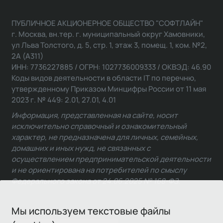
ПУБЛИЧНОЕ АКЦИОНЕРНОЕ ОБЩЕСТВО "СОФТЛАЙН"
г. Москва, вн.тер. г. муниципальный округ Хамовники,
ул Льва Толстого, д. 5, стр. 1, этаж 3, помещ. 1, ком. №2,
2А (А311)
ИНН: 7736227885 / ОГРН: 1027736009333 / ОКВЭД: 46.90
Коды видов деятельности в области IT по перечню,
утвержденному Приказом Минцифры России от 11 мая
2023 г. № 449: 2.01, 27.01, 4.01
Информация, представленная на сайте, носит
исключительно справочный и ознакомительный
характер, не предназначена для личных, семейных,
домашних и иных нужд, не связанных с
осуществлением предпринимательской деятельности
и не ориентирована на потребителей по смыслу
Федерального закона от 24.06.2025 № 168-ФЗ.
Мы используем текстовые файлы