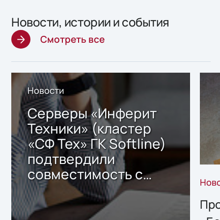
Новости, истории и события
Смотреть все
Новости
Серверы «Инферит
Техники» (кластер
«СФ Тех» ГК Softline)
подтвердили
совместимость с
Нов
решением Sharx
Storage 2.x для
Про
хранения данных