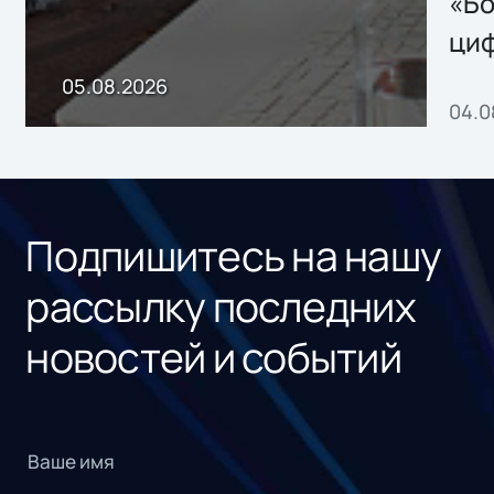
«Бо
ци
пр
05.08.2026
04.0
без
ном
«1С
Подпишитесь на нашу
рассылку последних
новостей и событий