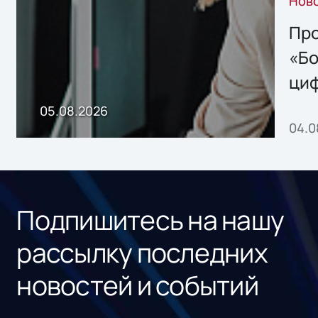
Нов
решением Sharx
Storage 2.x для
Про
хранения данных
«Бо
ци
пр
05.08.2026
04.0
без
ном
«1С
Подпишитесь на нашу
рассылку последних
новостей и событий