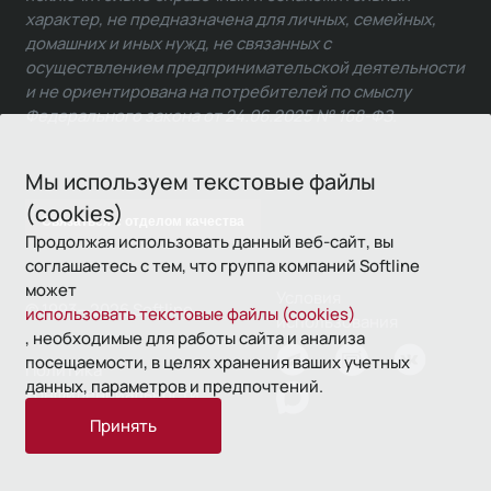
характер, не предназначена для личных, семейных,
домашних и иных нужд, не связанных с
осуществлением предпринимательской деятельности
и не ориентирована на потребителей по смыслу
Федерального закона от 24.06.2025 № 168-ФЗ.
Мы используем текстовые файлы
(cookies)
Связаться с отделом качества
Продолжая использовать данный веб-сайт, вы
соглашаетесь с тем, что группа компаний Softline
может
Условия
© 1993—2026 Softline
использовать текстовые файлы (cookies)
использования
, необходимые для работы сайта и анализа
посещаемости, в целях хранения ваших учетных
Политика
данных, параметров и предпочтений.
конфиденциальности
Принять
16+