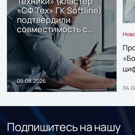
Техники» (кластер
«СФ Тех» ГК Softline)
подтвердили
совместимость с
Нов
решением Sharx
Storage 2.x для
Про
хранения данных
«Бо
ци
пр
05.08.2026
04.0
без
ном
«1С
Подпишитесь на нашу