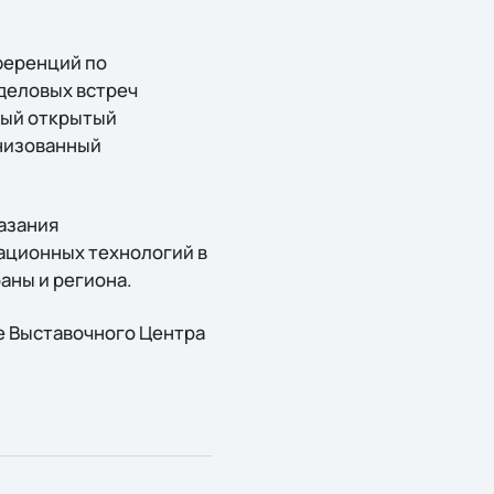
ференций по
деловых встреч
ный открытый
анизованный
азания
ационных технологий в
аны и региона.
е Выставочного Центра