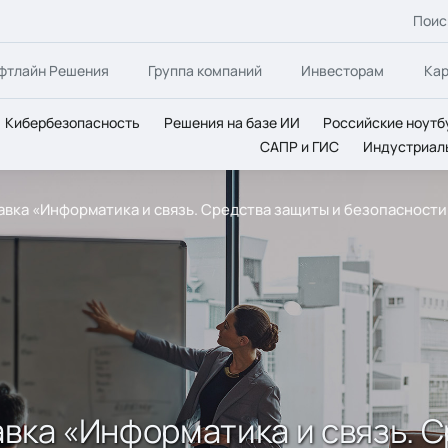
Поис
фтлайн Решения
Группа компаний
Инвесторам
Ка
Кибербезопасность
Решения на базе ИИ
Российские ноутб
САПР и ГИС
Индустриал
авка «Информатика и связь. Средства защиты и безопасности
авка «Информатика и связь. 