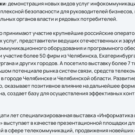
: демонстрация новых видов услуг инфокоммуникац
ки
омплексной безопасности для руководителей бизнесов,
льных органов власти и рядовых потребителей.
о принимают участие крупнейшие российские операт
 услуг, представители ведущих отечественных и зар
оммуникационного оборудования и программного обес
и участие более 50 фирм из Челябинска, Екатеринбург
ргана и других городов. А посетило выставку более 7 т
ьшом потенциале рынка систем связи, средств телеко
 в городе Челябинске и Челябинской области. Развит
о, оказывает позитивное влияние на дальнейшее фор
а, создает базу для осуществления эффективных конт
ати лет специализированная выставка «Информатика и
» выступает в качестве презентационной площадки дл
й в сфере телекоммуникаций, продвижения новейших 