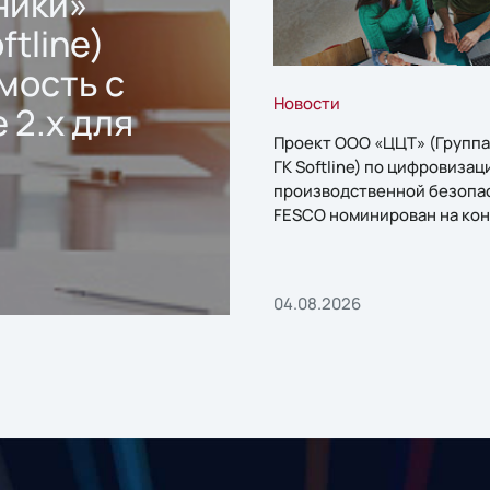
ники»
ftline)
мость с
Новости
 2.x для
Проект ООО «ЦЦТ» (Группа
ГК Softline) по цифровизац
производственной безопа
FESCO номинирован на кон
«1С:Проект года»
04.08.2026