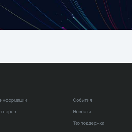
 информации
События
ртнеров
Новости
Техподдержка