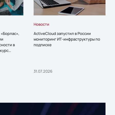
Новости
 «Борлас»,
ActiveCloud запустил в России
ии
мониторинг ИТ-инфраструктуры по
сности в
подписке
курс
31.07.2026