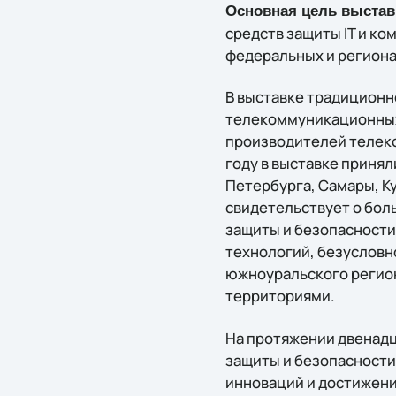
Основная цель выстав
средств защиты IT и к
федеральных и региона
В выставке традиционн
телекоммуникационных
производителей телек
году в выставке принял
Петербурга, Самары, Ку
свидетельствует о бол
защиты и безопасности
технологий, безусловн
южноуральского регион
территориями.
На протяжении двенадц
защиты и безопасности
инноваций и достижени