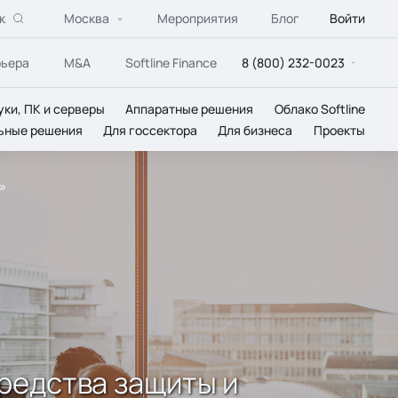
к
Москва
Мероприятия
Блог
Войти
рьера
M&A
Softline Finance
8 (800) 232-0023
уки, ПК и серверы
Аппаратные решения
Облако Softline
ьные решения
Для госсектора
Для бизнеса
Проекты
»
Средства защиты и