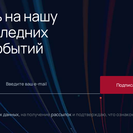
 на нашу
следних
обытий
Подпис
х данных,
на получение
рассылок
и подтверждаю, что ознако