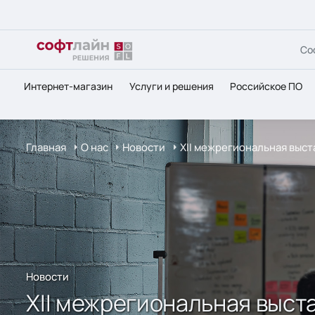
Со
Интернет-магазин
Услуги и решения
Российское ПО
Главная
О нас
Новости
XII межрегиональная выст
Новости
XII межрегиональная выст