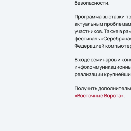
безопасности.
Программа выставки п
актуальным проблемам 
участников. Также в р
фестиваль «Серебряная
Федерацией компьютер
В ходе семинаров и ко
инфокоммуникационных
реализации крупнейших
Получить дополнительн
«Восточные Ворота»
.