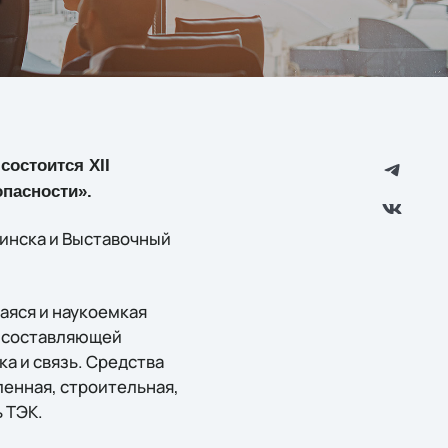
состоится XII
пасности».
бинска и Выставочный
яся и наукоемкая
й составляющей
а и связь. Средства
енная, строительная,
 ТЭК.