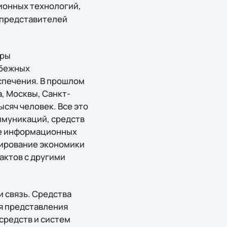
ионных технологий,
 представителей
оры
убежных
печения. В прошлом
а, Москвы, Санкт-
ысяч человек. Все это
ммуникаций, средств
ие информационных
мирование экономики
актов с другими
 связь. Средства
я представления
средств и систем