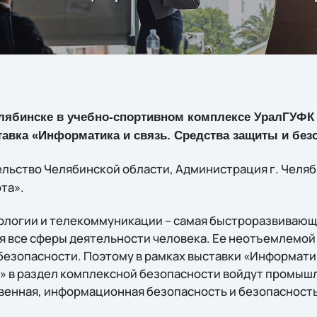
елябинске в учебно-спортивном комплексе УралГУФК 
авка «Информатика и связь. Средства защиты и безо
ельство Челябинской области, Администрация г. Челя
та».
логии и телекоммуникации – самая быстроразвивающа
я все сферы деятельности человека. Ее неотъемлемо
безопасности. Поэтому в рамках выставки «Информатик
» в раздел комплексной безопасности войдут промышл
венная, информационная безопасность и безопасность