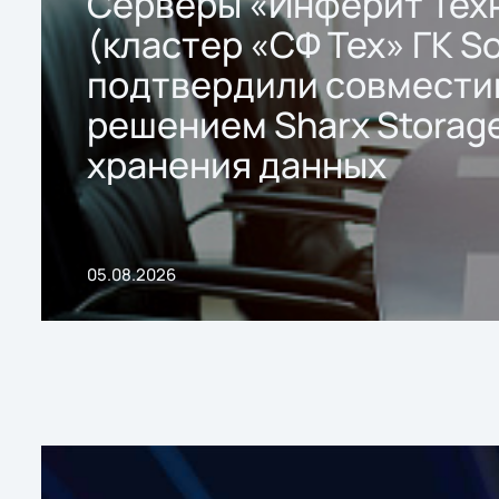
Серверы «Инферит Тех
(кластер «СФ Тех» ГК So
подтвердили совмести
решением Sharx Storage
хранения данных
05.08.2026