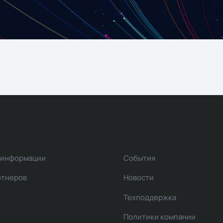
 информации
События
ртнеров
Новости
Техподдержка
Политики компании