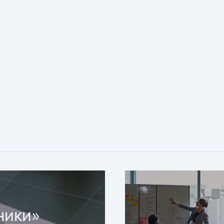
ники»