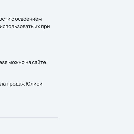
ости с освоением
использовать их при
ess можно на сайте
ела продаж Юлией