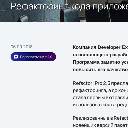
Рефакторинг кода приложен
06.09.2018
Компания Developer Ex
позволяющего разработ
Подписаться в MAX
Программа заметно уск
повысить его качество
Refactor! Pro 2.5 пре
рефакторинга, а до кон
стала первым в отрасл
использоваться в среде
Реализованные в Refac
новейших версий пакето