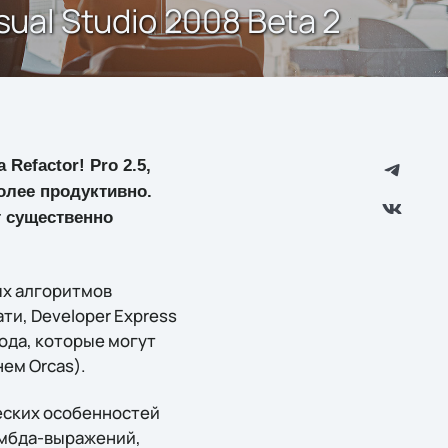
ual Studio 2008 Beta 2
Refactor! Pro 2.5,
олее продуктивно.
т существенно
ых алгоритмов
ти, Developer Express
ода, которые могут
нем Orcas).
ческих особенностей
лямбда-выражений,