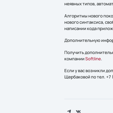
неявных типов, автома
Алгоритмы нового поко
нового синтаксиса, св
написании кода прилож
Дополнительную инфор
Получить дополнительн
компании
Softline
.
Если у вас возникли д
Щербаковой по тел. +7 