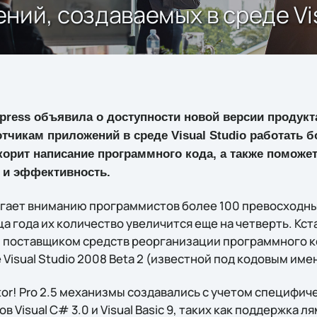
ий, создаваемых в среде Vis
press объявила о доступности новой версии продукта 
чикам приложений в среде Visual Studio работать б
орит написание программного кода, а также поможе
 и эффективность.
длагает вниманию программистов более 100 превосходн
ца года их количество увеличится еще на четверть. Кста
и поставщиком средств реорганизации программного к
 Visual Studio 2008 Beta 2 (известной под кодовым име
tor! Pro 2.5 механизмы создавались с учетом специфи
в Visual C# 3.0 и Visual Basic 9, таких как поддержка 