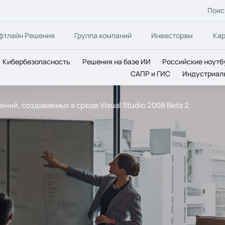
Поис
фтлайн Решения
Группа компаний
Инвесторам
Ка
Кибербезопасность
Решения на базе ИИ
Российские ноутб
САПР и ГИС
Индустриал
ий, создаваемых в среде Visual Studio 2008 Beta 2