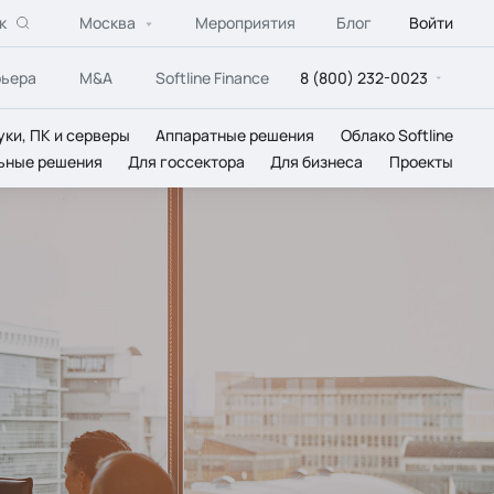
к
Москва
Мероприятия
Блог
Войти
рьера
M&A
Softline Finance
8 (800) 232-0023
уки, ПК и серверы
Аппаратные решения
Облако Softline
ьные решения
Для госсектора
Для бизнеса
Проекты