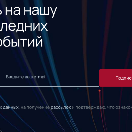
 на нашу
следних
обытий
Подпис
х данных,
на получение
рассылок
и подтверждаю, что ознако