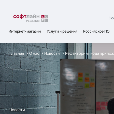
Со
Интернет-магазин
Услуги и решения
Российское ПО
Главная
О нас
Новости
Рефакторинг кода приложен
Новости