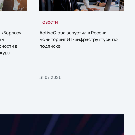
Новости
 «Борлас»,
ActiveCloud запустил в России
ии
мониторинг ИТ-инфраструктуры по
сности в
подписке
курс
31.07.2026