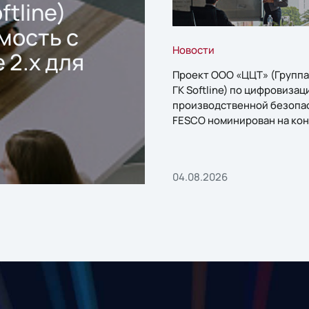
ftline)
мость с
Новости
 2.x для
Проект ООО «ЦЦТ» (Группа
ГК Softline) по цифровизац
производственной безопа
FESCO номинирован на кон
«1С:Проект года»
04.08.2026