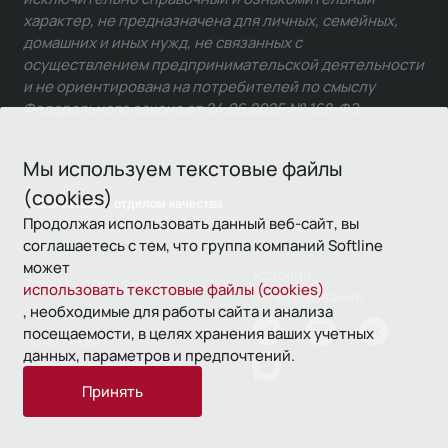
характер, не предназначена для личных, семейных,
домашних и иных нужд, не связанных с
осуществлением предпринимательской деятельности
и не ориентирована на потребителей по смыслу
Федерального закона от 24.06.2025 № 168-ФЗ.
Мы используем текстовые файлы
(cookies)
Связаться с отделом качества
Продолжая использовать данный веб-сайт, вы
соглашаетесь с тем, что группа компаний Softline
может
Условия
© 1993—2026 Softline
использовать текстовые файлы (cookies)
использования
, необходимые для работы сайта и анализа
посещаемости, в целях хранения ваших учетных
Политика
данных, параметров и предпочтений.
конфиденциальности
Принять
16+