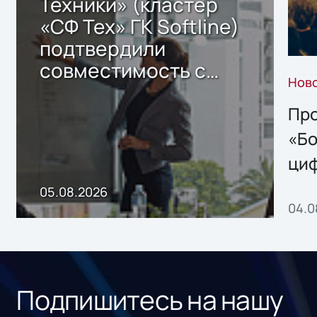
Техники» (кластер
«СФ Тех» ГК Softline)
подтвердили
совместимость с
Нов
решением Sharx
Storage 2.x для
Про
хранения данных
«Бо
ци
пр
05.08.2026
04.0
без
ном
«1С
Подпишитесь на нашу