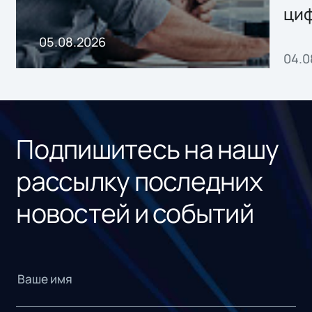
ци
пр
05.08.2026
04.0
без
ном
«1С
Подпишитесь на нашу
рассылку последних
новостей и событий