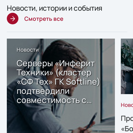
Новости, истории и события
Смотреть все
Новости
Серверы «Инферит
Техники» (кластер
«СФ Тех» ГК Softline)
подтвердили
совместимость с
Нов
решением Sharx
Storage 2.x для
Про
хранения данных
«Бо