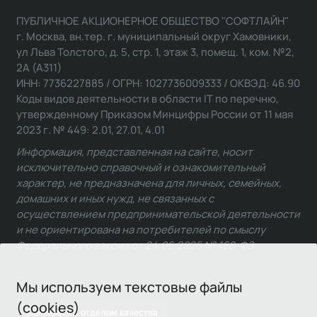
ПУБЛИЧНОЕ АКЦИОНЕРНОЕ ОБЩЕСТВО "СОФТЛАЙН"
г. Москва, вн.тер. г. муниципальный округ Хамовники,
ул Льва Толстого, д. 5, стр. 1, этаж 3, помещ. 1, ком. №2,
2А (А311)
ИНН: 7736227885 / ОГРН: 1027736009333 / ОКВЭД: 46.90
Коды видов деятельности в области IT по перечню,
утвержденному Приказом Минцифры России от 11 мая
2023 г. № 449: 2.01, 27.01, 4.01
Информация, представленная на сайте, носит
исключительно справочный и ознакомительный
характер, не предназначена для личных, семейных,
домашних и иных нужд, не связанных с
осуществлением предпринимательской деятельности
и не ориентирована на потребителей по смыслу
Федерального закона от 24.06.2025 № 168-ФЗ.
Мы используем текстовые файлы
(cookies)
Связаться с отделом качества