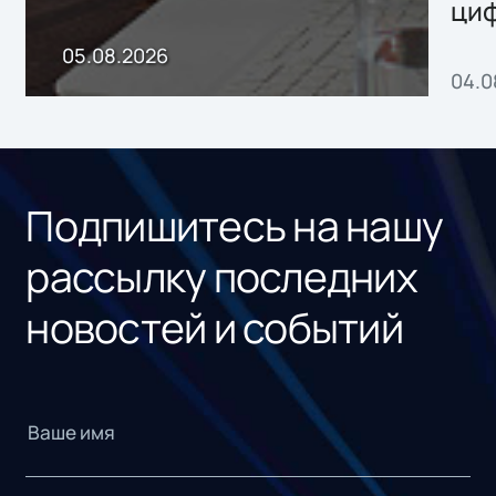
ци
пр
05.08.2026
04.0
без
ном
«1С
Подпишитесь на нашу
рассылку последних
новостей и событий