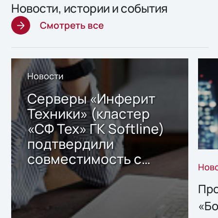
Новости, истории и события
Смотреть все
Новости
Серверы «Инферит
Техники» (кластер
«СФ Тех» ГК Softline)
подтвердили
совместимость с
Нов
решением Sharx
Storage 2.x для
Про
хранения данных
«Бо