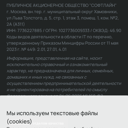
ПУБЛИЧНОЕ АКЦИОНЕРНОЕ ОБЩЕСТВО "СОФТЛАЙН"
г. Москва, вн.тер. г. муниципальный округ Хамовники,
ул Льва Толстого, д. 5, стр. 1, этаж 3, помещ. 1, ком. №2,
2А (А311)
ИНН: 7736227885 / ОГРН: 1027736009333 / ОКВЭД: 46.90
Коды видов деятельности в области IT по перечню,
утвержденному Приказом Минцифры России от 11 мая
2023 г. № 449: 2.01, 27.01, 4.01
Информация, представленная на сайте, носит
исключительно справочный и ознакомительный
характер, не предназначена для личных, семейных,
домашних и иных нужд, не связанных с
осуществлением предпринимательской деятельности
и не ориентирована на потребителей по смыслу
Федерального закона от 24.06.2025 № 168-ФЗ.
Мы используем текстовые файлы
(cookies)
Связаться с отделом качества