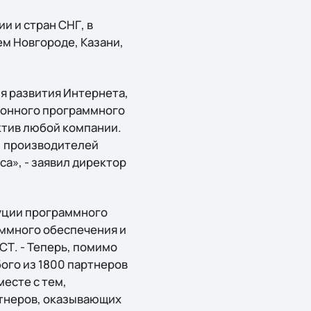
и и стран СНГ, в
ем Новгороде, Казани,
я развития Интернета,
зионного программного
ктив любой компании.
, производителей
а», - заявил директор
буции программного
аммного обеспечения и
СТ. - Теперь, помимо
ого из 1800 партнеров
месте с тем,
ртнеров, оказывающих