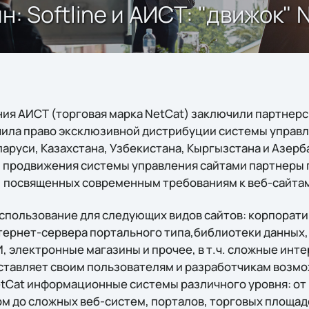
: Softline и АИСТ: "движок" 
ания АИСТ (торговая марка NetCat) заключили партнер
учила право эксклюзивной дистрибуции системы управл
аруси, Казахстана, Узбекистана, Кыргызстана и Азерб
 продвижения системы управления сайтами партнеры 
 посвященных современным требованиям к веб-сайтам
использование для следующих видов сайтов: корпорат
тернет-сервера портального типа,библиотеки данных,
, электронные магазины и прочее, в т.ч. сложные инт
ставляет своим пользователям и разработчикам возмо
tCat информационные системы различного уровня: от 
 до сложных веб-систем, порталов, торговых площад