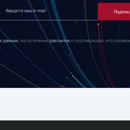
Подпис
х данных,
на получение
рассылок
и подтверждаю, что ознако