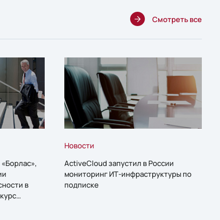
Смотреть все
Новости
 «Борлас»,
ActiveCloud запустил в России
ии
мониторинг ИТ-инфраструктуры по
сности в
подписке
курс