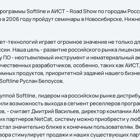
рограммы Softline и АИСТ – Road Show по городам Росси
о в 2006 году пройдут семинары в Новосибирске, Нижн
ет-технологий играет огромное значение не только дл
оссии. Наша цель - развитие российского рынка лицен
у ПО - неотъемлемый инструмент и нематериальный а
чественных разработчиков, особенно, таких как АИСТ
мных продуктов, приоритетной задачей нашего бизнес
Softline Руслан Белоусов.
руппой Softline, лидером на российском рынке дистри
или возможность выхода в сегмент реселлеров прогр
в, - считает Дмитрий Васильев, директор компании АИ
х партнеров NetCat, систему можно приобрести у люб
t стал значительно ближе к конечным пользователям. В
вора стимулирует продажи и наших существующих па