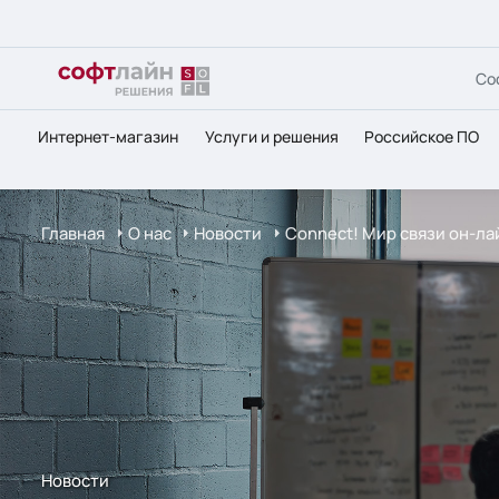
Со
Интернет-магазин
Услуги и решения
Российское ПО
Главная
О нас
Новости
Connect! Мир связи он-лай
Новости