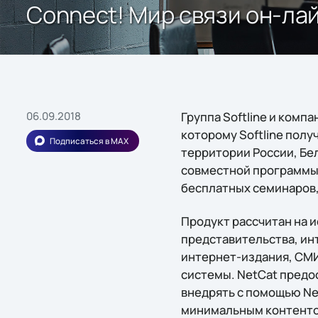
Connect! Мир связи он-лайн
06.09.2018
Группа Softline и комп
которому Softline пол
Подписаться в MAX
территории России, Бел
совместной программы
бесплатных семинаров,
Продукт рассчитан на 
представительства, ин
интернет-издания, СМИ
системы. NetCat предо
внедрять с помощью Ne
минимальным контентом