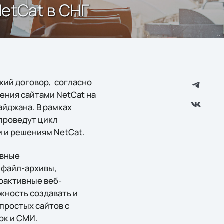
NetCat в СНГ
ский договор, согласно
ения сайтами NetCat на
айджана. В рамках
проведут цикл
 и решениям NetCat.
ивные
 файл-архивы,
ерактивные веб-
жность создавать и
простых сайтов с
ок и СМИ.