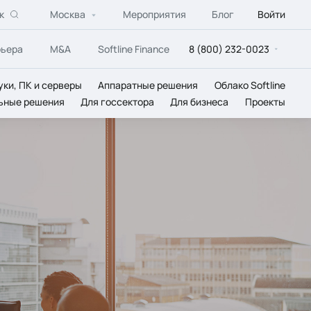
к
Москва
Мероприятия
Блог
Войти
рьера
M&A
Softline Finance
8 (800) 232-0023
уки, ПК и серверы
Аппаратные решения
Облако Softline
ьные решения
Для госсектора
Для бизнеса
Проекты