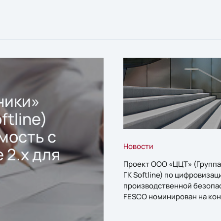
ники»
ftline)
мость с
Новости
 2.x для
Проект ООО «ЦЦТ» (Группа
ГК Softline) по цифровизац
производственной безопа
FESCO номинирован на кон
«1С:Проект года»