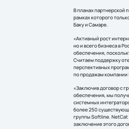
В планах партнерской п
рамках которого тольк
Баку и Самаре.
«Активный рост интерн
но и всего бизнеса в Р
обеспечения, поскольк
Cчитаем поддержку оте
перспективных програм
по продажам компании 
«Заключив договор с г
обеспечения, мы получ
системных интеграторо
более 250 существующи
группы Softline. NetCa
заключение этого дого