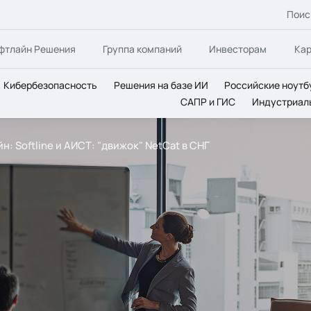
Поис
фтлайн Решения
Группа компаний
Инвесторам
Ка
Кибербезопасность
Решения на базе ИИ
Российские ноутб
САПР и ГИС
Индустриал
н: Softline и АИСТ: "движок" NetCat в СНГ