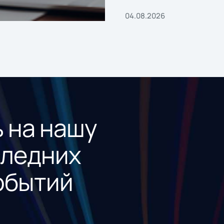
04.08.2026
 на нашу
следних
обытий