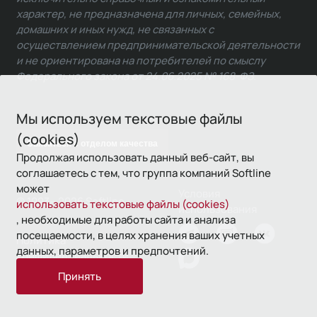
характер, не предназначена для личных, семейных,
домашних и иных нужд, не связанных с
осуществлением предпринимательской деятельности
и не ориентирована на потребителей по смыслу
Федерального закона от 24.06.2025 № 168-ФЗ.
Мы используем текстовые файлы
(cookies)
Связаться с отделом качества
Продолжая использовать данный веб-сайт, вы
соглашаетесь с тем, что группа компаний Softline
может
Условия
© 1993—2026 Softline
использовать текстовые файлы (cookies)
использования
, необходимые для работы сайта и анализа
посещаемости, в целях хранения ваших учетных
Политика
данных, параметров и предпочтений.
конфиденциальности
Принять
16+