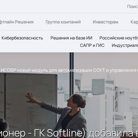
Поис
фтлайн Решения
Группа компаний
Инвесторам
Ка
Кибербезопасность
Решения на базе ИИ
Российские ноутб
САПР и ГИС
Индустриал
ила в ИСОБР новый модуль для автоматизации СОУТ и управлен
ционер - ГК Softline) добавил