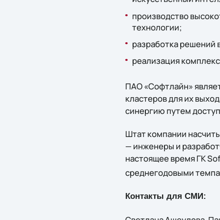
производство высоко
технологии;
разработка решений 
реализация комплекс
ПАО «Софтлайн» являет
кластеров для их выход
синергию путем доступа
Штат компании насчиты
— инженеры и разработч
настоящее время ГК Sof
среднегодовыми темпа
Контакты для СМИ:
Светлана Ащеулова-Панк