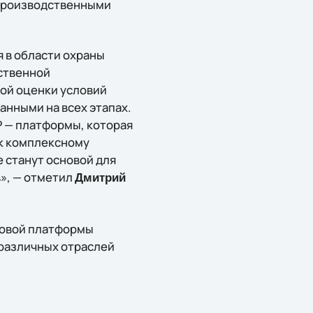
 производственными
 в области охраны
дственной
ой оценки условий
анными на всех этапах.
Р — платформы, которая
к комплексному
 станут основой для
», — отметил
Дмитрий
ровой платформы
различных отраслей