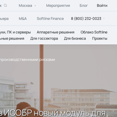
к
Москва
Мероприятия
Блог
Войти
рьера
M&A
Softline Finance
8 (800) 232-0023
уки, ПК и серверы
Аппаратные решения
Облако Softline
ьные решения
Для госсектора
Для бизнеса
Проекты
ия производственными рисками
а в ИСОБР новый модуль для