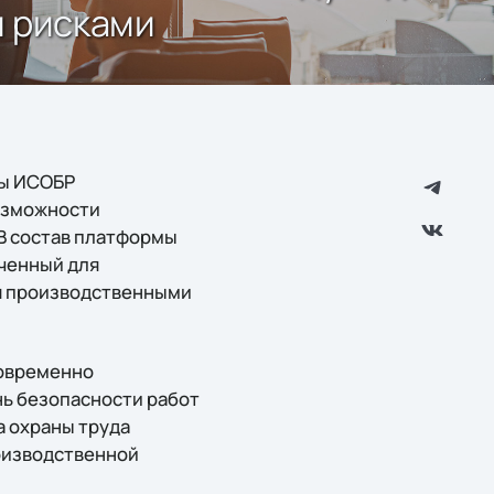
и рисками
мы ИСОБР
озможности
В состав платформы
ченный для
я производственными
овременно
нь безопасности работ
а охраны труда
оизводственной