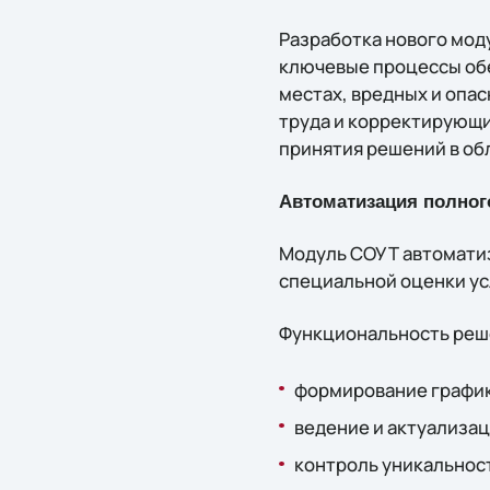
Разработка нового мод
ключевые процессы обе
местах, вредных и опа
труда и корректирующи
принятия решений в об
Автоматизация полног
Модуль СОУТ автоматиз
специальной оценки ус
Функциональность реш
формирование график
ведение и актуализац
контроль уникальност