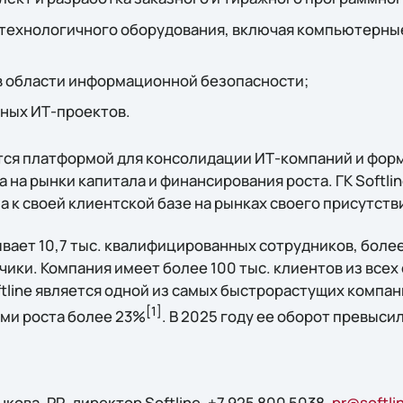
технологичного оборудования, включая компьютерны
в области информационной безопасности;
ных ИТ-проектов.
ся платформой для консолидации ИТ-компаний и фор
а на рынки капитала и финансирования роста. ГК Softli
 к своей клиентской базе на рынках своего присутств
вает 10,7 тыс. квалифицированных сотрудников, боле
ики. Компания имеет более 100 тыс. клиентов из всех
tline является одной из самых быстрорастущих компан
[1]
ми роста более 23%
. В 2025 году ее оборот превыси
ова, PR-директор Softline, +7 925 800 5038,
pr@softli