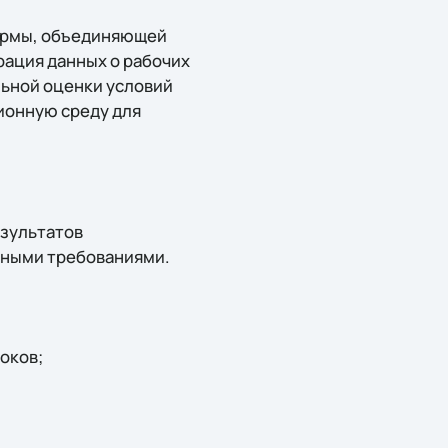
формы, объединяющей
рация данных о рабочих
льной оценки условий
ионную среду для
езультатов
вными требованиями.
оков;