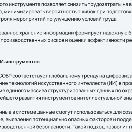
го инструмента позволяет снизить трудозатраты на 
, минимизировать вероятность ошибок при подготовк
троля мероприятий по улучшению условий труда.
ованное хранение информации формирует надежную б
 производственных рисков и оценки эффективности р
И-инструментов
СОБР соответствует глобальному тренду на цифрови
ние технологий искусственного интеллекта (ИИ) в пр
е единого массива структурированных данных по охр
ейшего развития инструментов интеллектуальной ана
нные в системе данные смогут использоваться для соз
в, выявления потенциально опасных факторов и подд
изводственной безопасности. Такой подход позволит