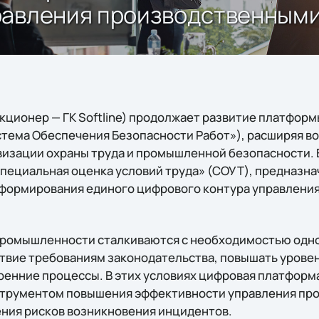
равления производственным
 (акционер — ГК Softline) продолжает развитие платфор
тема Обеспечения Безопасности Работ»), расширяя в
изации охраны труда и промышленной безопасности. 
пециальная оценка условий труда» (СОУТ), предназна
 формирования единого цифрового контура управлени
промышленности сталкиваются с необходимостью одн
твие требованиям законодательства, повышать урове
ренние процессы. В этих условиях цифровая платформ
струментом повышения эффективности управления пр
ния рисков возникновения инцидентов.