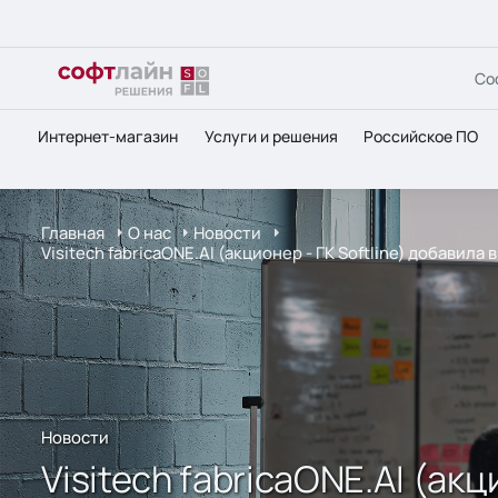
Со
Интернет-магазин
Услуги и решения
Российское ПО
Главная
О нас
Новости
Visitech fabricaONE.AI (акционер - ГК Softline) добав
Новости
Visitech fabricaONE.AI (ак