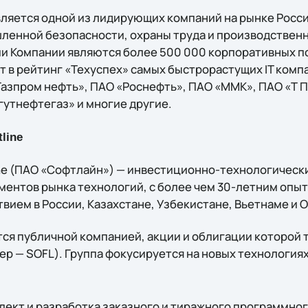
является одной из лидирующих компаний на рынке Росс
енной безопасности, охраны труда и производственн
ми Компании являются более 500 000 корпоративных по
т в рейтинг «Техуспех» самых быстрорастущих IT компа
Газпром нефть», ПАО «Роснефть», ПАО «ММК», ПАО «Т 
гутнефтегаз» и многие другие.
line
ine (ПАО «Софтлайн») — инвестиционно-технологическ
ментов рынка технологий, c более чем 30-летним опы
вием в России, Казахстане, Узбекистане, Вьетнаме и 
ся публичной компанией, акции и облигации которой 
р — SOFL). Группа фокусируется на новых технологиях
ект и разработка заказного и тиражного программног