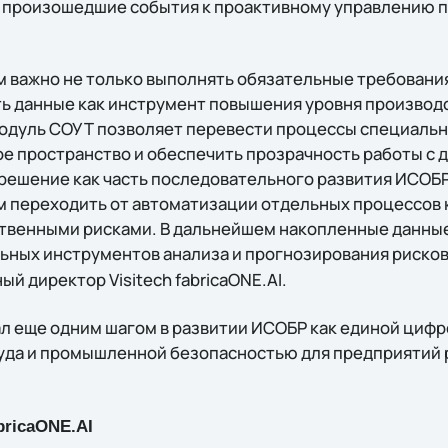
е произошедшие события к проактивному управлению
 важно не только выполнять обязательные требования
ать данные как инструмент повышения уровня произво
одуль СОУТ позволяет перевести процессы специальн
е пространство и обеспечить прозрачность работы с д
решение как часть последовательного развития ИСОБ
 переходить от автоматизации отдельных процессов 
венными рисками. В дальнейшем накопленные данные
ьных инструментов анализа и прогнозирования рисков
ый директор Visitech fabricaONE.AI.
л еще одним шагом в развитии ИСОБР как единой циф
уда и промышленной безопасностью для предприятий 
abricaONE.AI