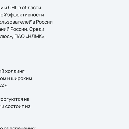
ии и СНГ в области
ой̆ эффективности
льзователей̆ в России
ний России. Среди
Плюс», ПАО «НЛМК»,
ий холдинг,
том и широким
ОАЭ.
торгуются на
 и состоит из
о обеспечения;