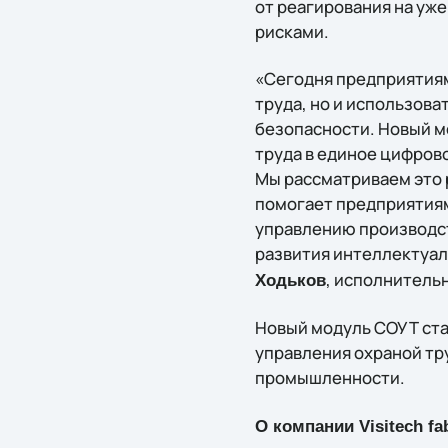
от реагирования на уж
рисками.
«Сегодня предприятиям
труда, но и использов
безопасности. Новый м
труда в единое цифрово
Мы рассматриваем это 
помогает предприятиям
управлению производст
развития интеллектуал
, исполнительн
Ходьков
Новый модуль СОУТ ста
управления охраной тр
промышленности.
О компании Visitech f