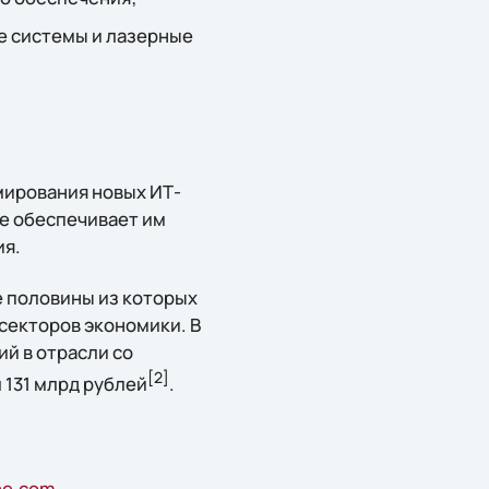
е системы и лазерные
мирования новых ИТ-
ne обеспечивает им
ия.
е половины из которых
 секторов экономики. В
ий в отрасли со
[2
]
л 131 млрд рублей
.
ne.com