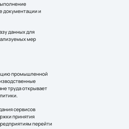
выполнение
е документации и
азу данных для
еализуемых мер
зацию промышленной
оизводственные
ане труда открывает
литики.
дания сервисов
ержки принятия
 предприятиям перейти