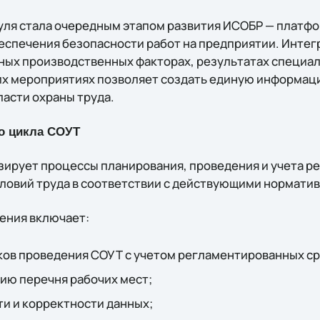
уля стала очередным этапом развития ИСОБР — плат
спечения безопасности работ на предприятии. Интег
сных производственных факторах, результатах специа
х мероприятиях позволяет создать единую информац
ласти охраны труда.
о цикла СОУТ
ирует процессы планирования, проведения и учета р
ловий труда в соответствии с действующими нормати
ения включает:
ов проведения СОУТ с учетом регламентированных ср
ию перечня рабочих мест;
и и корректности данных;