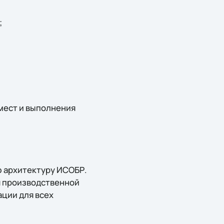
;
мест и выполнения
ю архитектуру ИСОБР.
я производственной
ции для всех