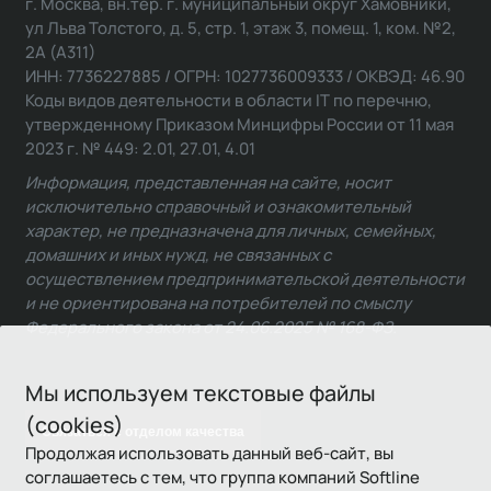
г. Москва, вн.тер. г. муниципальный округ Хамовники,
ул Льва Толстого, д. 5, стр. 1, этаж 3, помещ. 1, ком. №2,
2А (А311)
ИНН: 7736227885 / ОГРН: 1027736009333 / ОКВЭД: 46.90
Коды видов деятельности в области IT по перечню,
утвержденному Приказом Минцифры России от 11 мая
2023 г. № 449: 2.01, 27.01, 4.01
Информация, представленная на сайте, носит
исключительно справочный и ознакомительный
характер, не предназначена для личных, семейных,
домашних и иных нужд, не связанных с
осуществлением предпринимательской деятельности
и не ориентирована на потребителей по смыслу
Федерального закона от 24.06.2025 № 168-ФЗ.
Мы используем текстовые файлы
(cookies)
Связаться с отделом качества
Продолжая использовать данный веб-сайт, вы
соглашаетесь с тем, что группа компаний Softline