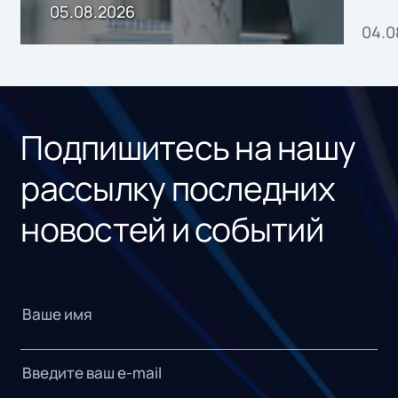
пр
05.08.2026
04.0
без
ном
«1С
Подпишитесь на нашу
рассылку последних
новостей и событий