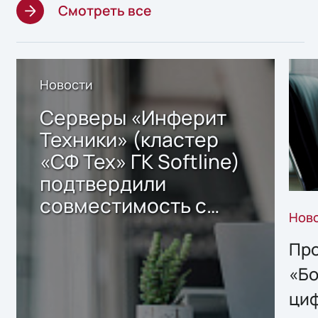
Смотреть все
Новости
Серверы «Инферит
Техники» (кластер
«СФ Тех» ГК Softline)
подтвердили
совместимость с
Нов
решением Sharx
Storage 2.x для
Про
хранения данных
«Бо
ци